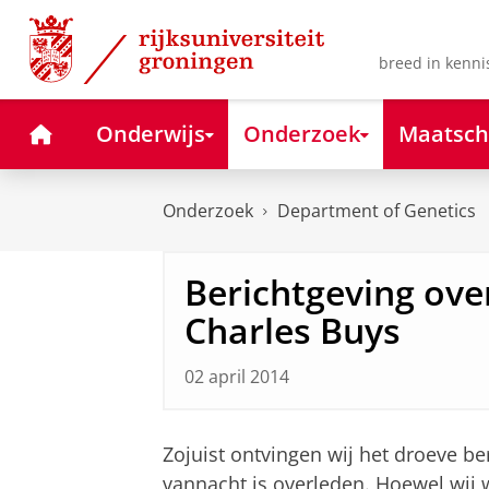
Skip
Skip
to
to
Content
Navigation
breed in kenni
Home
Onderwijs
Onderzoek
Maatsch
Onderzoek
Department of Genetics
Berichtgeving over
Charles Buys
02 april 2014
Zojuist ontvingen wij het droeve ber
vannacht is overleden. Hoewel wij wi