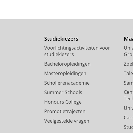
Studiekiezers
Maa
Voorlichtingsactiviteiten voor
Univ
studiekiezers
Gro
Bacheloropleidingen
Zoe
Masteropleidingen
Tal
Scholierenacademie
Sam
Cen
Summer Schools
Tec
Honours College
Uni
Promotietrajecten
Car
Veelgestelde vragen
Stu