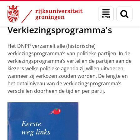
Skip
Skip
Onderzoek
Collecties
Menu
Zoek
to
to
en
Content
Navigation
zoeken
Verkiezingsprogramma's
Het DNPP verzamelt alle (historische)
verkiezingsprogramma’s van politieke partijen. In de
verkiezingsprogramma’s vertellen de partijen aan de
kiezers welke politieke agenda zij willen uitvoeren,
wanneer zij verkozen zouden worden. De lengte en
het detailniveau van de verkiezingsprogramma’s
verschillen doorheen de tijd en per partij.