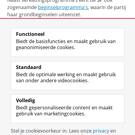
Naast verkiezingsprogramma’s kent de
SP
ook
zogenaamde
beginselprogramma's
, waarin de partij
haar grondbeginselen uiteenzet.
Laatst gewijzigd:
26 maart 2025 15:13
Functioneel
Biedt de basisfuncties en maakt gebruik van
geanonimiseerde cookies.
F
L
R
I
Y
Volg de RUG
a
i
S
n
o
Standaard
c
n
S
s
u
Biedt de optimale werking en maakt gebruik
e
k
-
t
T
Studiekiezers
van onder andere videocookies.
b
e
f
a
u
Maatschappij/bedrijven
o
d
e
g
b
o
I
e
r
e
Alumni
k
n
d
a
-
Volledig
p
-
R
m
k
Biedt gepersonaliseerde content en maakt
Over ons
a
p
i
-
a
gebruik van marketingcookies.
g
a
j
a
n
i
g
k
c
a
Disclaimer & Copyright
Privacy
Cookies
n
i
s
c
a
Stel je cookievoorkeur in. Lees onze
privacy
en
Inloggen