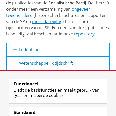
de publicaties van de
Socialistische Partij
. Dat betreft
onder meer een verzameling van
ongeveer
tweehonderd
(historische) brochures en rapporten
van de SP en
meer dan vijftig
(historische)
tijdschriften van de SP. Een deel van deze publicaties
is ook digitaal beschikbaar in onze
repository
.
Ledenblad
Wetenschappelijk tijdschrift
Laatst gewijzigd:
26 maart 2025 15:38
Functioneel
Biedt de basisfuncties en maakt gebruik van
geanonimiseerde cookies.
F
L
R
I
Y
Volg de RUG
Omslag van De
Omslag van
a
i
S
n
o
Tribune, 1972
Standaard
Spanning,
c
n
S
s
u
(nummer 4)