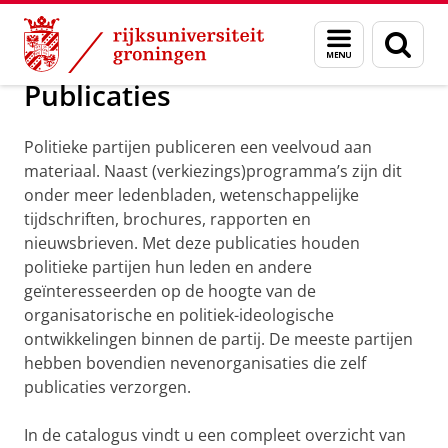
Skip
Skip
Onderzoek
Collecties
Menu
Zoek
to
to
en
Content
Navigation
zoeken
Publicaties
Politieke partijen publiceren een veelvoud aan
materiaal. Naast (verkiezings)programma’s zijn dit
onder meer ledenbladen, wetenschappelijke
tijdschriften, brochures, rapporten en
nieuwsbrieven. Met deze publicaties houden
politieke partijen hun leden en andere
geïnteresseerden op de hoogte van de
organisatorische en politiek-ideologische
ontwikkelingen binnen de partij. De meeste partijen
hebben bovendien nevenorganisaties die zelf
publicaties verzorgen.
In de catalogus vindt u een compleet overzicht van