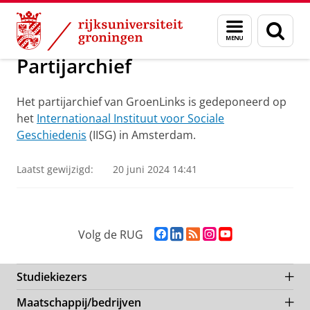
Skip
Skip
Onderzoek
Geschiedenis
Menu
Zoek
to
to
en
Content
Navigation
zoeken
Partijarchief
Het partijarchief van GroenLinks is gedeponeerd op
het
Internationaal Instituut voor Sociale
Geschiedenis
(IISG) in Amsterdam.
Laatst gewijzigd:
20 juni 2024 14:41
F
L
R
I
Y
Volg de RUG
a
i
S
n
o
c
n
S
s
u
e
k
-
t
T
Studiekiezers
b
e
f
a
u
Maatschappij/bedrijven
o
d
e
g
b