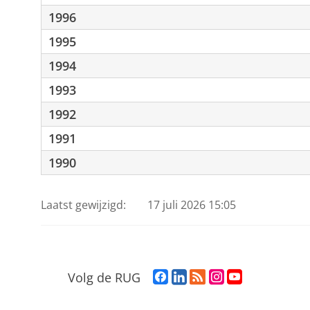
1996
1995
1994
1993
1992
1991
1990
Laatst gewijzigd:
17 juli 2026 15:05
F
L
R
I
Y
Volg de RUG
a
i
S
n
o
c
n
S
s
u