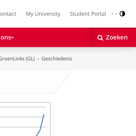
ontact
My University
Student Portal
Contr
Nederlands
English
 ons
Zoeken
GroenLinks (GL)
Geschiedenis