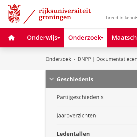
Skip
Skip
to
to
Content
Navigation
breed in kenni
Home
Onderwijs
Onderzoek
Maatsch
Onderzoek
DNPP | Documentatiecent
Geschiedenis
Partijgeschiedenis
Jaaroverzichten
Ledentallen