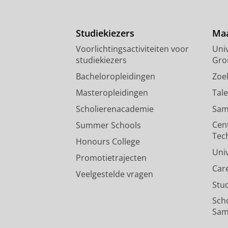
Studiekiezers
Maa
Voorlichtingsactiviteiten voor
Univ
studiekiezers
Gro
Bacheloropleidingen
Zoe
Masteropleidingen
Tal
Scholierenacademie
Sam
Cen
Summer Schools
Tec
Honours College
Uni
Promotietrajecten
Car
Veelgestelde vragen
Stu
Sch
Sam