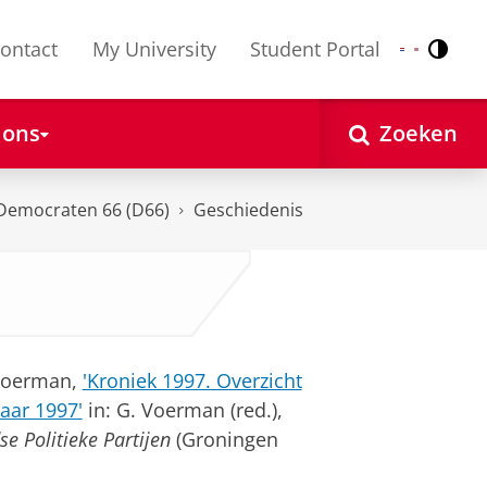
ontact
My University
Student Portal
Contr
Nederlands
English
 ons
Zoeken
Democraten 66 (D66)
Geschiedenis
Voer­man,
'Kroniek 1997. Overzicht
jaar 1997'
in: G. Voerman (red.),
e Politieke Partijen
(Groningen