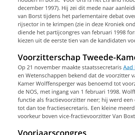
decem­ber 1997). Hij zei dit mede naar aanleid
van Borst tijdens het parlementaire debat o
rijsector in te krimpen (zie in deze Kroniek on
dien­de het partijcongres van februari 1998 for
kiezen uit de eerste tien van de kandidaten v
Voorzitterschap Tweede-Kame
Op 21 november maakte staatssecretaris
Aad 
en Wetenschappen bekend dat de ­voorzitter v
Kamer Wolffensperger was be­noemd tot voor­z
de NOS, met ingang van 1 februa­ri 1998. Wolf
functie als fractie­voorzitter neer; hij werd ee
tot dan toe frac­tiese­creta­ris. Een kleine meer
voorkeur boven vice-fractie­voorzit­ter Van Boxt
Voorjaarscongres