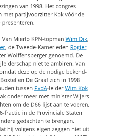
ezingen van 1998. Het congres
et par­tij­voorzitter Kok vóór de
te presenteren.
an Van Mierlo KPN-top­man
Wim Dik
,
er
, de Twee­de-Kamerleden
Rogier
it­ter Wolffen­sper­ger genoemd. De
ijleider­schap niet te ambi­ren. Van
r, omdat deze op de nodige bekend­
Boxtel en De Graaf zich in 1998
houden tussen
PvdA
-leider
Wim Kok
ak onder meer met minis­ter Wij­ers.
chten om de D66-lijst aan te voeren,
fractie in de Provinci­ale Staten
dere gedachten te bren­gen.
dat hij volgens eigen zeggen niet uit