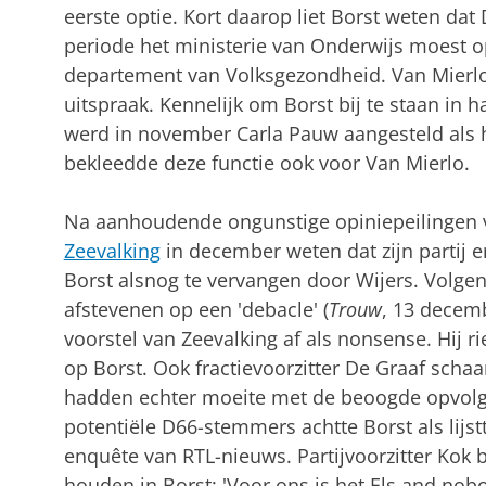
eerste optie. Kort daarop liet Borst weten dat
periode het ministe­rie van Onderwijs moest op
departement van Volks­ge­zond­heid. Van Mier
uitspra­ak. Kennelijk om Borst bij te staan in h
werd in no­vember Carla Pauw aange­steld als 
bekleedde deze functie ook voor Van Mierlo.
Na aanhoudende ongunstige opiniepeilingen v
Zeeval­king
in december weten dat zijn partij er
Borst alsnog te vervangen door Wijers. Volgen
afstevenen op een 'deba­cle' (
Trouw
, 13 decemb
voorstel van Zeeval­king af als nonsense. Hij rie
op Borst. Ook fractie­voor­zitter De Graaf schaa
had­den echter moeite met de beoogde opvolg
potentiële D66-stemmers achtte Borst als lijst­t
enquête van RTL-nieuws. Par­tij­voorzitter Kok 
houden in Borst: 'Voor ons is het Els and nobo