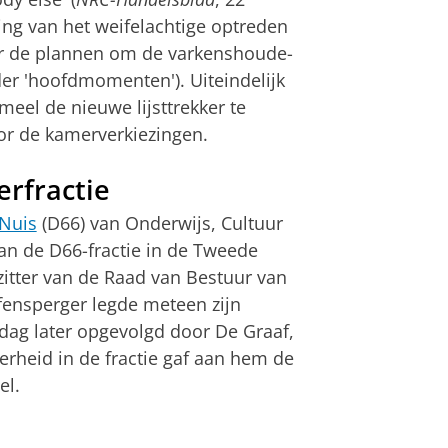
ing van het weifelachtige optreden
ver de plannen om de varkenshoude­
der 'hoofdmomen­ten'). Uitein­delijk
meel de nieuwe lijsttrek­ker te
oor de kamerverkiezingen.
rfractie
Nuis
(D66) van Onder­wijs, Cultuur
an de D66-fractie in de Tweede
itter van de Raad van Bestuur van
fensperger legde meteen zijn
n dag later opge­volgd door De Graaf,
­der­heid in de fractie gaf aan hem de
el.