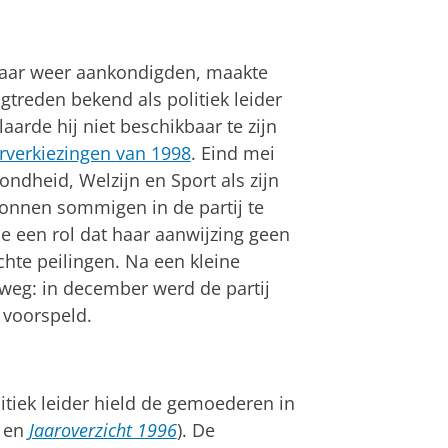
waar weer aankondig­den, maakte
ugtre­den bekend als politiek leider
aarde hij niet beschikbaar te zijn
er­kiezingen van 1998
. Eind mei
ndheid, Welzijn en Sport als zijn
onnen sommi­gen in de partij te
e een rol dat haar aan­wijzing geen
hte peilin­gen. Na een kleine
 weg: in december werd de partij
s voorspeld.
tiek leider hield de gemoede­ren in
en
Jaaroverzicht 1996
). De