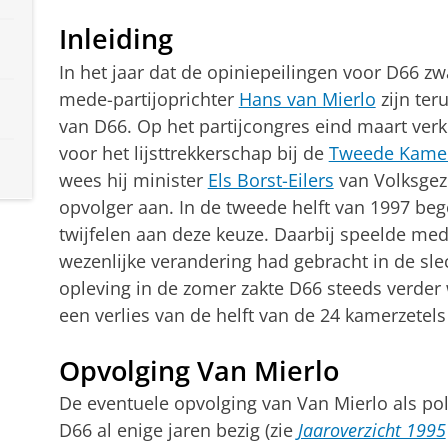
Inleiding
In het jaar dat de opiniepeilingen voor D66 z
mede-partijoprichter
Hans van Mierlo
zijn ter
van D66. Op het partijcongres eind maart ver­kl
voor het lijsttrek­kerschap bij de
Tweede Kamerv
wees hij minister
Els Borst-Eilers
van Volksgezo
opvolger aan. In de tweede helft van 1997 beg
twij­felen aan deze keuze. Daarbij speelde med
wezenlijke verande­ring had gebracht in de slec
opleving in de zomer zakte D66 steeds verder
een verlies van de helft van de 24 kamer­zetel
Opvolging Van Mierlo
De eventuele opvolging van Van Mierlo als poli
D66 al enige jaren bezig (zie
Jaaroverzicht 1995