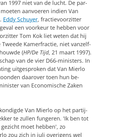
n 1997 niet van de lucht. De par­
u moeten aanvoe­ren in­dien Van
r.
Eddy Schuy­er
, frac­tievoor­zitter
 geval een voor­keur te hebben voor
or­zit­ter Tom Kok liet weten dat hij
e Tweede Kamerfractie, niet van­zelf­­
houw­de (
HP/De Tijd
, 21 maart 1997).
­schap van de vier D66-minis­ters. In
ting uitge­sproken dat Van Mierlo
oonden daar­over toen hun be­
 minister van Economi­sche Zaken
ondigde Van Mierlo op het partij­
ekker te zullen fungeren. 'Ik ben tot
ge­zicht moet hebben', zo
rlo zou zich in juli overigens wel