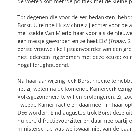
de voeten kon met 'de poli­tiek met de kleine 
Tot degenen die voor de eer bedankten, behoo
Borst. Uiteindelijk zwichtte zij echter voor de
mei stelde Van Mierlo haar voor als de nieuwe 
een meisje gewor­den en ze heet Els' (
Trouw
, 2
eerste vrouwe­lij­ke lijst­aanvoerder van een g
niet iedereen inge­nomen met deze keuze; zo
nogal terug­hou­dend.
Na haar aanwijzing leek Borst moeite te hebbe
liet zij weten na de komende Kamerverkiezinge
Volksgezondheid te willen prolongeren. Zij zou 
Tweede Kamer­fractie en daarmee - in haar opti
D66 wor­den. Eind augus­tus trok Borst deze uit­
nu bereid fractie­voorzit­ter en daarmee partij­
ministerschap was welis­waar niet van de baan