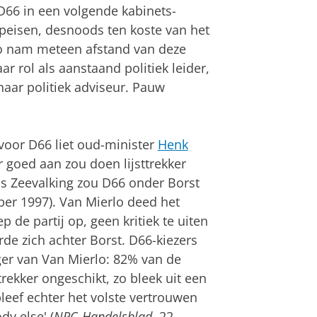
 D66 in een volgende kabinets­
­eisen, des­noods ten koste van het
lo nam meteen afstand van deze
aar rol als aanstaand politiek leider,
haar politiek adviseur. Pauw
oor D66 liet oud-minister
Henk
 goed aan zou doen lijst­trek­ker
s Zee­val­king zou D66 onder Borst
er 1997). Van Mierlo deed het
p de partij op, geen kri­tiek te uiten
r­de zich achter Borst. D66-kiezers
er van Van Mierlo: 82% van de
rekker onge­schikt, zo bleek uit een
bleef echter het volste vertrou­wen
dy else' (
NRC-Handelsblad
, 22