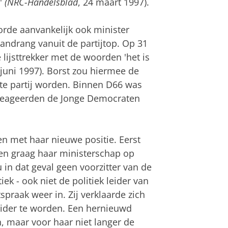
p'
(NRC-Handels­blad
, 24 maart 1997).
rde aanvan­kelijk ook minister
 aandrang vanuit de partijtop. Op 31
lijst­trekker met de woorden 'het is
 juni 1997). Borst zou hiermee de
rote partij worden. Binnen D66 was
 reageerden de Jonge Demo­craten
n met haar nieuwe posi­tie. Eerst
n graag haar minis­ter­schap op
in dat geval geen voor­zitter van de
ek - ook niet de politiek leider van
spraak weer in. Zij verklaar­de zich
leider te worden. Een her­nieuwd
, maar voor haar niet langer de