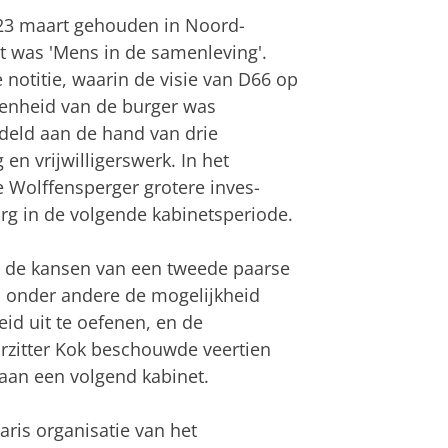
 23 maart gehouden in Noord­
was 'Mens in de sa­men­le­ving'.
notitie, waarin de visie van D66 op
kenheid van de burger was
deld aan de hand van drie
en vrijwilligerswerk. In het
 Wolf­fensperger grotere inves­
 zorg in de volgende kabinetsperiode.
bij de kansen van een tweede paarse
j onder andere de mo­gelijkheid
id uit te oefenen, en de
orzitter Kok beschouwde veertien
aan een volgend kabi­net.
ris organisa­tie van het