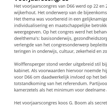
Het voorjaarscongres van D66 werd op 22 en
wijkerhout. Het onderwerp van de bijeenkomst 
Het thema was voorbereid in een gelijknamige 
individualisering en maatschappe­lijke betrok
weergegeven. Op het congres werd het behan
deelthema's: basisonder­wijs, gezondheidszorg 
verlengde van het con­gresonderwerp bepleitte
teringen in onder­wijs, cul­tuur, zeker­heid en
Wol­ffensperger stond verder uitgebreid stil 
kabinet. Als voorwaar­den hiervoor noemde hi
voor D66 om daadwerkelijk invloed op het bele
totstandkoming van het referen­dum. Par­tijvo
kamerze­tels als het mini­mum voor deelname 
Het voorjaarscongres koos G. Boom als secreta