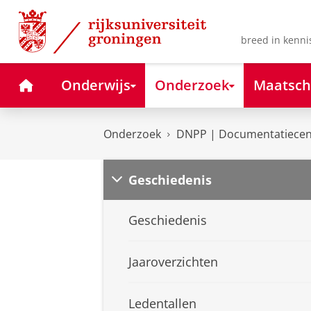
Skip
Skip
to
to
Content
Navigation
breed in kenni
Home
Onderwijs
Onderzoek
Maatsch
Onderzoek
DNPP | Documentatiecent
Geschiedenis
Geschiedenis
Jaaroverzichten
Ledentallen