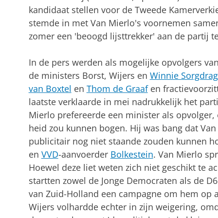
kandidaat stellen voor de Twee­de Kamer­verki
stemde in met Van Mier­lo's voornemen samen m
zomer een 'beoogd lijst­trekker' aan de partij 
In de pers werden als mogelijke opvolgers v
de ministers Borst, Wijers en
Winnie Sorgdrag
van Boxtel
en
Thom de Graaf
en fractie­voor­z
laatste verklaarde in mei na­drukke­lijk het part
Mierlo prefe­reerde een minister als opvolge
heid zou kunnen bogen. Hij was bang dat Van 
publicitair nog niet staande zouden kunnen 
en
VVD
-aanvoerder
Bolkest­ein
. Van Mierlo spr
Hoewel deze liet weten zich niet ge­schikt te a
startten zowel de Jonge Demo­craten als de D66-
van Zuid-Holland een campagne om hem op an
Wijers vol­hard­de echter in zijn weige­ring, om