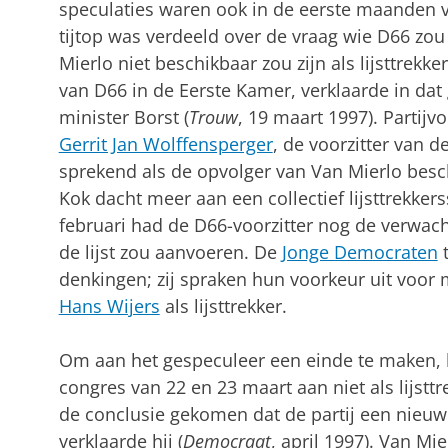
speculaties waren ook in de eerste maanden va
tijtop was ver­deeld over de vraag wie D66 zo
Mierlo niet be­schikbaar zou zijn als lijst­trekke
van D66 in de Eerste Kamer, verklaarde in dat
minister Borst (
Trouw
, 19 maart 1997). Partij­vo
Gerrit Jan Wol­ffensper­ger
, de voorzitter van d
spre­kend als de opvolger van Van Mierlo besc
Kok dacht meer aan een collectief lijsttrekkers
februari had de D66-voorzitter nog de verwach­
de lijst zou aanvoe­ren. De
Jonge Demo­craten
t
denkingen; zij spra­ken hun voorkeur uit voor
Hans Wijers
als lijsttrekker.
Om aan het gespeculeer een einde te maken, k
con­gres van 22 en 23 maart aan niet als lijsttr
de conclusie gekomen dat de partij een nieuw 
verklaarde hij (
Democraat
, april 1997). Van Mie