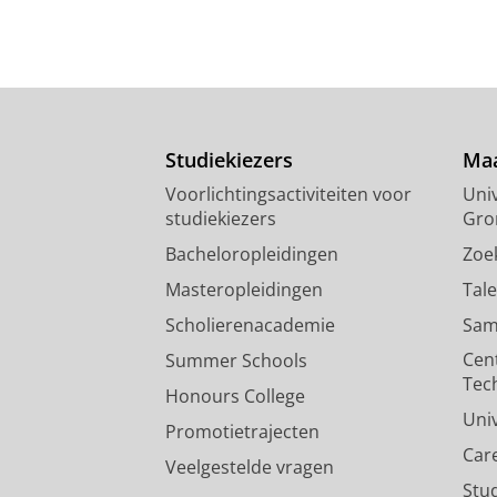
Studiekiezers
Maa
Voorlichtingsactiviteiten voor
Univ
studiekiezers
Gro
Bacheloropleidingen
Zoe
Masteropleidingen
Tal
Scholierenacademie
Sam
Cen
Summer Schools
Tec
Honours College
Uni
Promotietrajecten
Car
Veelgestelde vragen
Stu