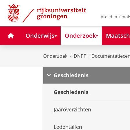
Skip
Skip
to
to
Content
Navigation
breed in kenni
Home
Onderwijs
Onderzoek
Maatsch
Onderzoek
DNPP | Documentatiecent
Geschiedenis
Geschiedenis
Jaaroverzichten
Ledentallen