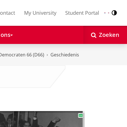
ontact
My University
Student Portal
Contr
Nederlands
English
 ons
Zoeken
Democraten 66 (D66)
Geschiedenis