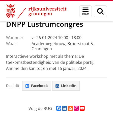
Skip
Skip
DNPP | Documentatiecentrum Nederlandse Politieke Part
Menu
Zoek
to
to
en
Content
Navigation
zoeken
DNPP Lustrumcongres
Wanneer:
vr 26-01-2024 10:00 - 18:00
Waar:
Academiegebouw, Broerstraat 5,
Groningen
Interactieve workshop met als thema: De
toekomstbestendigheid van de politieke partij.
Aanmelden kan tot en met 15 januari 2024.
Deel dit
Facebook
LinkedIn
F
L
R
I
Y
Volg de RUG