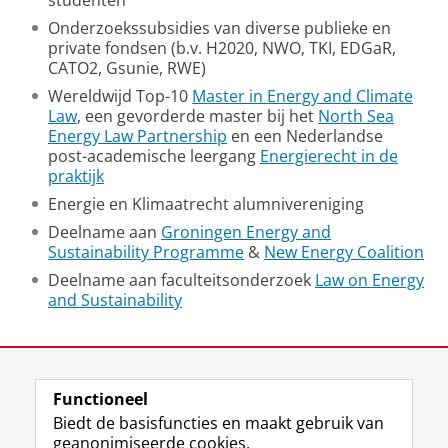
studenten
Onderzoekssubsidies van diverse publieke en
private fondsen (b.v. H2020, NWO, TKI, EDGaR,
CATO2, Gsunie, RWE)
Wereldwijd Top-10
Master in Energy and Climate
Law
, een gevorderde master bij het
North Sea
Energy Law Partnership
en een Nederlandse
post-academische leergang
Energierecht in de
praktijk
Energie en Klimaatrecht alumnivereniging
Deelname aan
Groningen Energy and
Sustainability Programme
&
New Energy Coalition
Deelname aan faculteitsonderzoek
Law on Energy
and Sustainability
Laatst gewijzigd:
05 augustus 2026 15:21
Functioneel
View this page in:
English
Biedt de basisfuncties en maakt gebruik van
geanonimiseerde cookies.