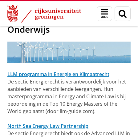
Skip
Skip
Over ons
ELS
Menu
Zoek
to
to
en
Content
Navigation
zoeken
Onderwijs
LLM programma in Energie en Klimaatrecht
De sectie Energierecht is verantwoordelijk voor het
aanbieden van verschillende leergangen. Hun
masterprogramma in Energy and Climate Law is bij
beoordeling in de Top 10 Energy Masters of the
World geplaatst (door llm-guide.com).
North Sea Energy Law Partnership
De sectie Energierecht biedt ook de Advanced LLM in