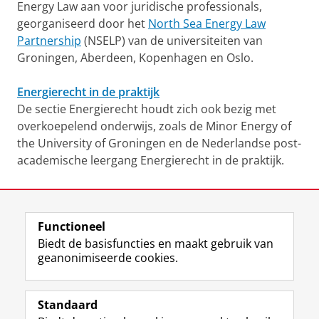
Energy Law aan voor juridische professionals,
georganiseerd door het
North Sea Energy Law
Partnership
(NSELP) van de universiteiten van
Groningen, Aberdeen, Kopenhagen en Oslo.
Energierecht in de praktijk
De sectie Energierecht houdt zich ook bezig met
overkoepelend onderwijs, zoals de Minor Energy of
the University of Groningen en de Nederlandse post-
academische leergang Energierecht in de praktijk.
Laatst gewijzigd:
01 juli 2024 13:23
Functioneel
View this page in:
English
Biedt de basisfuncties en maakt gebruik van
geanonimiseerde cookies.
F
L
R
I
Y
Volg de RUG
a
i
S
n
o
Standaard
c
n
S
s
u