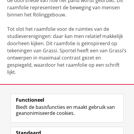
de doorsnede van hoe het pand wordt gebruikt. Dit
raamfolie representeert de beweging van mensen
binnen het Rölinggebouw.
Tot slot het raamfolie voor de ruimtes van de
studieverenigingen: daar kan men relatief makkelijk
doorheen kijken. Dit raamfolie is geïnspireerd op
tekeningen van Grassi. Sportel heeft een van Grassi’s
ontwerpen in maximaal contrast gezet en
gespiegeld, waardoor het raamfolie op een schrift
lijkt.
Laatst gewijzigd:
24 september 2024 16:53
Functioneel
View this page in:
English
Biedt de basisfuncties en maakt gebruik van
geanonimiseerde cookies.
F
L
R
I
Y
Volg de RUG
a
i
S
n
o
Standaard