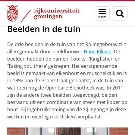
Skip
Skip
Kunst in en rondom het Rölinggebouw
Menu
Zoek
to
to
en
Content
Navigation
zoeken
Beelden in de tuin
De drie beelden in de tuin van het Rölinggebouw zijn
allen gemaakt door beeldhouwer
Hans Rikken
. De
beelden hebben de namen ‘Toorts’, ‘Kingfisher’ en
‘Taking you there’ gekregen. Het eerstgenoemde
beeld is gemaakt van eikenhout en muschelkalk en is
in 1992 aan de Broerstraat geplaatst, in de tuin van
wat toen nog de Openbare Bibliotheek was. In 2011
zijn de andere twee beelden toegevoegd, beiden
bestaand uit een combinatie van steen met koper op
hout. Bij ingebruikneming van de zij-ingang zijn deze
werken (in overleg met Rikken) verplaatst.