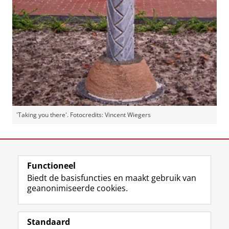
'Taking you there'. Fotocredits: Vincent Wiegers
Laatst gewijzigd:
24 september 2024 16:54
Functioneel
View this page in:
English
Biedt de basisfuncties en maakt gebruik van
geanonimiseerde cookies.
F
L
R
I
Y
Volg de RUG
a
i
S
n
o
Standaard
c
n
S
s
u