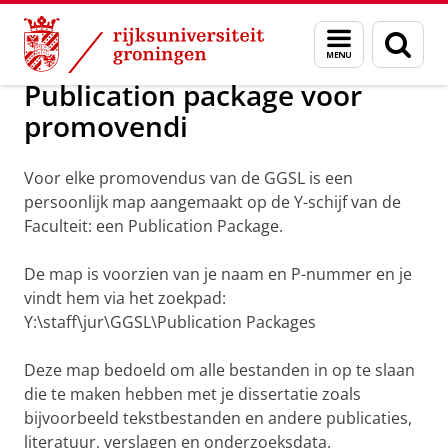
Skip
Skip
Over ons
Wetenschappelijke integriteit
Menu
Zoek
to
to
en
Content
Navigation
zoeken
Publication package voor
promovendi
Voor elke promovendus van de GGSL is een
persoonlijk map aangemaakt op de Y-schijf van de
Faculteit: een Publication Package.
De map is voorzien van je naam en P-nummer en je
vindt hem via het zoekpad:
Y:\staff\jur\GGSL\Publication Packages
Deze map bedoeld om alle bestanden in op te slaan
die te maken hebben met je dissertatie zoals
bijvoorbeeld tekstbestanden en andere publicaties,
literatuur, verslagen en onderzoeksdata.