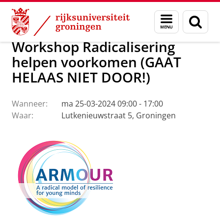
Skip
Skip
Over ons
Workshop
Menu
Zoek
to
to
en
Content
Navigation
zoeken
Workshop Radicalisering
helpen voorkomen (GAAT
HELAAS NIET DOOR!)
Wanneer:
ma 25-03-2024 09:00 - 17:00
Waar:
Lutkenieuwstraat 5, Groningen