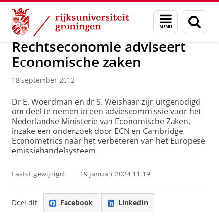
Skip
Skip
Over ons
Nieuwsarchief
Menu
Zoek
to
to
en
Content
Navigation
zoeken
Rechtseconomie adviseert
Economische zaken
18 september 2012
Dr E. Woerdman en dr S. Weishaar zijn uitgenodigd
om deel te nemen in een adviescommissie voor het
Nederlandse Ministerie van Economische Zaken,
inzake een onderzoek door ECN en Cambridge
Econometrics naar het verbeteren van het Europese
emissiehandelsysteem.
Laatst gewijzigd:
19 januari 2024 11:19
Deel dit
Facebook
LinkedIn