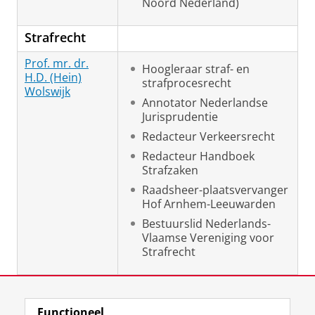
Noord Nederland)
Strafrecht
Prof. mr. dr.
Hoogleraar straf- en
H.D. (Hein)
strafprocesrecht
Wolswijk
Annotator Nederlandse
Jurisprudentie
Redacteur Verkeersrecht
Redacteur Handboek
Strafzaken
Raadsheer-plaatsvervanger
Hof Arnhem-Leeuwarden
Bestuurslid Nederlands-
Vlaamse Vereniging voor
Strafrecht
Laatst gewijzigd:
18 juli 2023 10:38
Functioneel