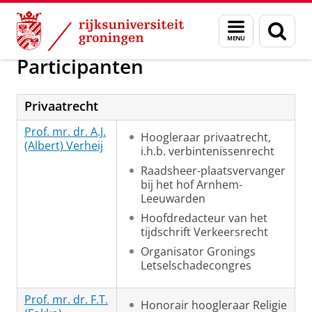
Skip
Skip
Gronings Centrum voor Aansprakelijkh
Menu
Zoek
to
to
en
Content
Navigation
zoeken
Participanten
Privaatrecht
Prof. mr. dr. A.J.
Hoogleraar privaatrecht,
(Albert) Verheij
i.h.b. verbintenissenrecht
Raadsheer-plaatsvervanger
bij het hof Arnhem-
Leeuwarden
Hoofdredacteur van het
tijdschrift Verkeersrecht
Organisator Gronings
Letselschadecongres
Prof. mr. dr. F.T.
Honorair hoogleraar Religie