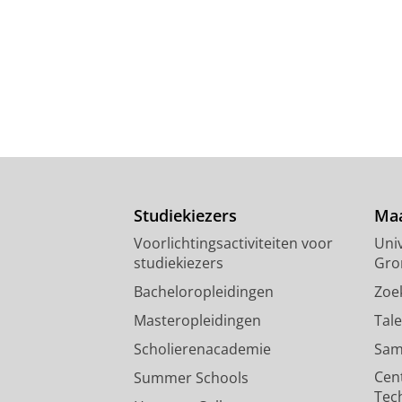
Studiekiezers
Maa
Voorlichtingsactiviteiten voor
Univ
studiekiezers
Gro
Bacheloropleidingen
Zoe
Masteropleidingen
Tal
Scholierenacademie
Sam
Cen
Summer Schools
Tec