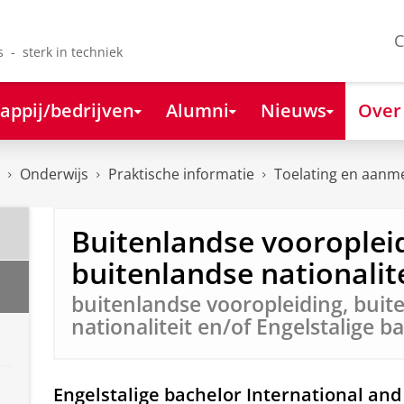
C
s - sterk in techniek
appij/bedrijven
Alumni
Nieuws
Over
Onderwijs
Praktische informatie
Toelating en aanm
Buitenlandse vooropleid
buitenlandse nationalit
buitenlandse vooropleiding, buit
nationaliteit en/of Engelstalige b
Engelstalige bachelor International an