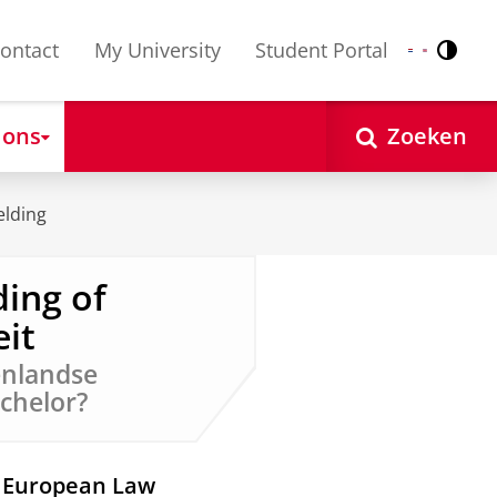
ontact
My University
Student Portal
Contr
Nederlands
English
 ons
Zoeken
elding
ing of
eit
enlandse
achelor?
d European Law