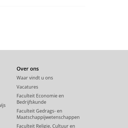
Over ons
Waar vindt u ons
Vacatures
Faculteit Economie en
Bedrijfskunde
ijs
Faculteit Gedrags- en
Maatschappijwetenschappen
Faculteit Religie, Cultuur en