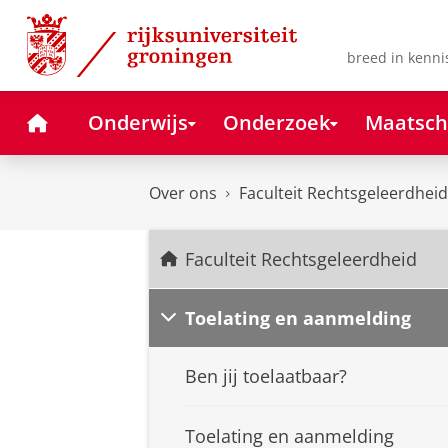
Skip
Skip
to
to
Content
Navigation
breed in kenni
Home
Onderwijs
Onderzoek
Maatsch
Over ons
Faculteit Rechtsgeleerdheid
Faculteit Rechtsgeleerdheid
Toelating en aanmelding
Ben jij toelaatbaar?
Toelating en aanmelding