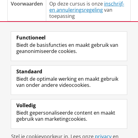
Voorwaarden
Op deze cursus is onze
inschrijf-
en annuleringsregeling
van
toepassing
Laatst gewijzigd:
10 februari 2025 14:49
Functioneel
Biedt de basisfuncties en maakt gebruik van
geanonimiseerde cookies.
F
L
R
I
Y
Volg de RUG
a
i
S
n
o
Standaard
c
n
S
s
u
Biedt de optimale werking en maakt gebruik
e
k
-
t
T
Studiekiezers
van onder andere videocookies.
b
e
f
a
u
Maatschappij/bedrijven
o
d
e
g
b
o
I
e
r
e
Alumni
k
n
d
a
-
Volledig
p
-
R
m
k
Biedt gepersonaliseerde content en maakt
Over ons
a
p
i
-
a
gebruik van marketingcookies.
g
a
j
a
n
i
g
k
c
a
Disclaimer & Copyright
Privacy
Cookies
n
i
s
c
a
Stel je cookievoorkeur in. Lees onze
privacy
en