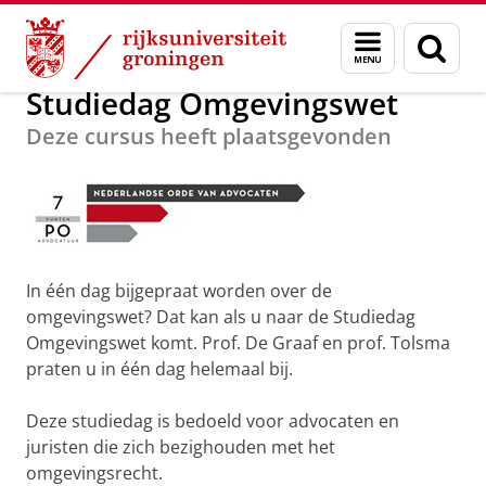
Skip
Skip
Over ons
Postacademisch Onderwijs
Menu
Zoek
to
to
en
Content
Navigation
zoeken
Studiedag Omgevingswet
Deze cursus heeft plaatsgevonden
In één dag bijgepraat worden over de
omgevingswet? Dat kan als u naar de Studiedag
Omgevingswet komt. Prof. De Graaf en prof. Tolsma
praten u in één dag helemaal bij.
Deze studiedag is bedoeld voor advocaten en
juristen die zich bezighouden met het
omgevingsrecht.