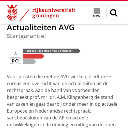
Skip
Skip
Over ons
Postacademisch Onderwijs
Menu
Zoek
to
to
en
Content
Navigation
zoeken
Actualiteiten AVG
Startgarantie!
Voor juristen die met de AVG werken, biedt deze
cursus een overzicht van de actualiteiten uit de
rechtspraak. Aan de hand van voorbeelden
bespreekt prof. mr. dr. A.M. Klingenberg de stand
van zaken en gaat daarbij onder meer in op actuele
Europese en Nederlandse rechtspraak,
sanctiebesluiten van de AP en actuele
ontwikkelingen in de duiding en uitleg van de open