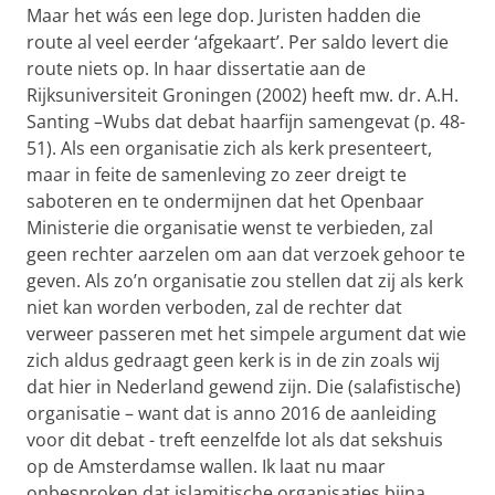
Maar het wás een lege dop. Juristen hadden die
route al veel eerder ‘afgekaart’. Per saldo levert die
route niets op. In haar dissertatie aan de
Rijksuniversiteit Groningen (2002) heeft mw. dr. A.H.
Santing –Wubs dat debat haarfijn samengevat (p. 48-
51). Als een organisatie zich als kerk presenteert,
maar in feite de samenleving zo zeer dreigt te
saboteren en te ondermijnen dat het Openbaar
Ministerie die organisatie wenst te verbieden, zal
geen rechter aarzelen om aan dat verzoek gehoor te
geven. Als zo’n organisatie zou stellen dat zij als kerk
niet kan worden verboden, zal de rechter dat
verweer passeren met het simpele argument dat wie
zich aldus gedraagt geen kerk is in de zin zoals wij
dat hier in Nederland gewend zijn. Die (salafistische)
organisatie – want dat is anno 2016 de aanleiding
voor dit debat - treft eenzelfde lot als dat sekshuis
op de Amsterdamse wallen. Ik laat nu maar
onbesproken dat islamitische organisaties bijna