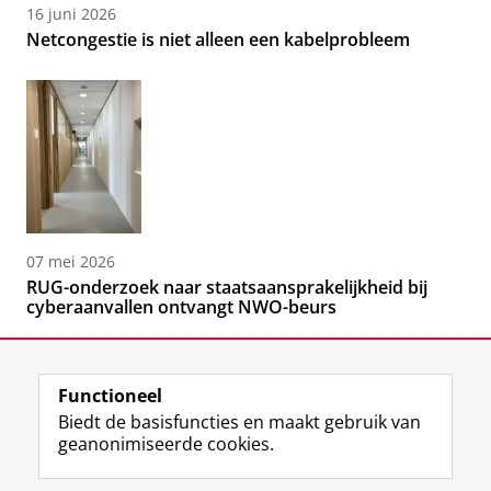
16 juni 2026
Netcongestie is niet alleen een kabelprobleem
07 mei 2026
RUG-onderzoek naar staatsaansprakelijkheid bij
cyberaanvallen ontvangt NWO-beurs
Functioneel
Biedt de basisfuncties en maakt gebruik van
geanonimiseerde cookies.
F
L
R
I
Y
Volg de RUG