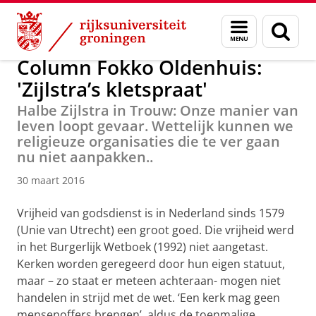
Skip
Skip
Over ons
Columns
Menu
Zoek
to
to
en
Content
Navigation
zoeken
Column Fokko Oldenhuis:
'Zijlstra’s kletspraat'
Halbe Zijlstra in Trouw: Onze manier van
leven loopt gevaar. Wettelijk kunnen we
religieuze organisaties die te ver gaan
nu niet aanpakken..
30 maart 2016
Vrijheid van godsdienst is in Nederland sinds 1579
(Unie van Utrecht) een groot goed. Die vrijheid werd
in het Burgerlijk Wetboek (1992) niet aangetast.
Kerken worden geregeerd door hun eigen statuut,
maar – zo staat er meteen achteraan- mogen niet
handelen in strijd met de wet. ‘Een kerk mag geen
mensenoffers brengen’, aldus de toenmalige