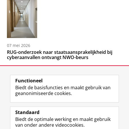
07 mei 2026
RUG-onderzoek naar staatsaansprakelijkheid bij
cyberaanvallen ontvangt NWO-beurs
Functioneel
Biedt de basisfuncties en maakt gebruik van
geanonimiseerde cookies.
F
L
R
I
Y
Volg de RUG
a
i
S
n
o
Standaard
c
n
S
s
u
Biedt de optimale werking en maakt gebruik
e
k
-
t
T
Studiekiezers
van onder andere videocookies.
b
e
f
a
u