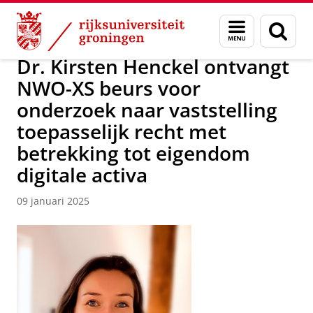
Skip
Skip
Over ons
Nieuwsarchief
Menu
Zoek
to
to
en
Content
Navigation
zoeken
Dr. Kirsten Henckel ontvangt
NWO-XS beurs voor
onderzoek naar vaststelling
toepasselijk recht met
betrekking tot eigendom
digitale activa
09 januari 2025