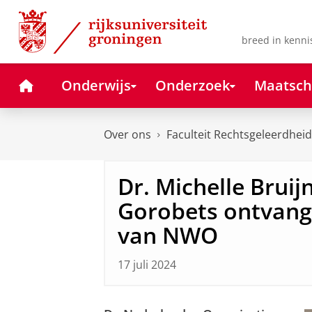
Skip
Skip
to
to
Content
Navigation
breed in kenni
Home
Onderwijs
Onderzoek
Maatsch
Over ons
Faculteit Rechtsgeleerdheid
Dr. Michelle Bruij
Gorobets ontvang
van NWO
17 juli 2024