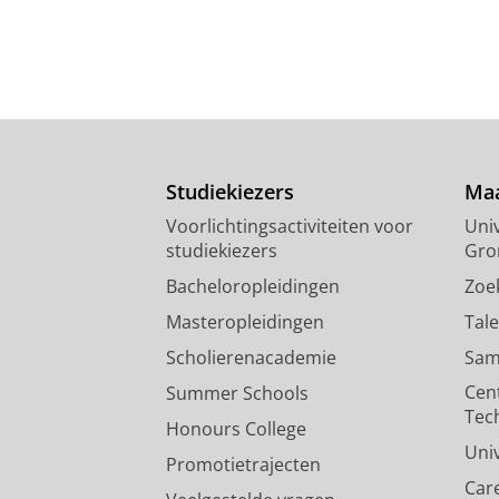
Studiekiezers
Maa
Voorlichtingsactiviteiten voor
Univ
studiekiezers
Gro
Bacheloropleidingen
Zoe
Masteropleidingen
Tal
Scholierenacademie
Sam
Cen
Summer Schools
Tec
Honours College
Uni
Promotietrajecten
Car