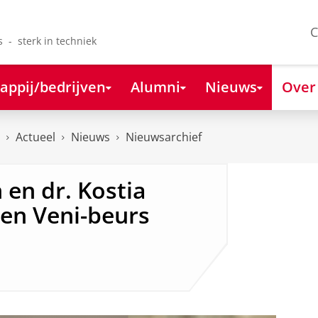
C
s - sterk in techniek
appij/bedrijven
Alumni
Nieuws
Over
Actueel
Nieuws
Nieuwsarchief
n en dr. Kostia
en Veni-beurs