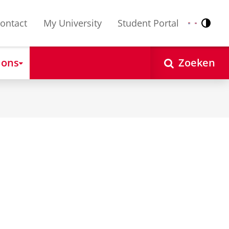
ontact
My University
Student Portal
Contr
Nederlands
English
 ons
Zoeken