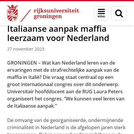
Skip
Skip
Over ons
Nieuwsarchief
Menu
Zoek
to
to
en
Content
Navigation
zoeken
Italiaanse aanpak maffia
leerzaam voor Nederland
27 november 2023
GRONINGEN – Wat kan Nederland leren van de
ervaringen met de strafrechtelijke aanpak van de
maffia in Italië? Die vraag staat centraal op een
groot internationaal congres over dit onderwerp.
Universitair hoofddocent aan de RUG Laura Peters
organiseert het congres. “We kunnen veel leren van
de Italiaanse aanpak.”
De omvang van de georganiseerde, ondermijnende
criminaliteit in Nederland is de afgelopen jaren sterk