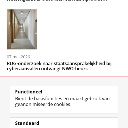
07 mei 2026
RUG-onderzoek naar staatsaansprakelijkheid bij
cyberaanvallen ontvangt NWO-beurs
Functioneel
Biedt de basisfuncties en maakt gebruik van
geanonimiseerde cookies.
F
L
R
I
Y
Volg de RUG
a
i
S
n
o
Standaard
c
n
S
s
u