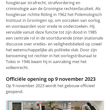
hoogleraar strafrecht, strafvordering en
criminologie aan de Groningse rechtenfaculteit. Als
hoogleraar richtte Röling in 1962 het Polemologisch
Instituut in Groningen op, om oorzaken van oorlog
en voorwaarden voor vrede te onderzoeken. Hij
vervulde vanuit deze functie tot zijn dood in 1985
een centrale rol in de voortdurende (inter-)nationale
discussie over vredes- en veiligheidsbeleid op zowel
het wetenschappelijke als politieke vlak. Door zijn
benoeming tot rechter in het oorlogstribunaal te
Tokio in 1946 kwam hij in aanraking met het
volkenrecht.
Officiële opening op 9 november 2023
Op 9 november 2023 wordt het gebouw officieel
De vloersteen met daarop een gedicht van Rutger
geopend.
Kopland uit de voormalige Openbare Bibliotheek heeft
een mooie nieuwe plek gekregen in het Rölinggebouw