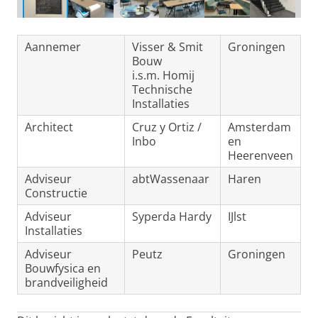
Aannemer
Visser & Smit
Groningen
Bouw
i.s.m. Homij
Technische
Installaties
Architect
Cruz y Ortiz /
Amsterdam
Inbo
en
Heerenveen
Adviseur
abtWassenaar
Haren
Constructie
Adviseur
Syperda Hardy
IJlst
Installaties
Adviseur
Peutz
Groningen
Bouwfysica en
brandveiligheid