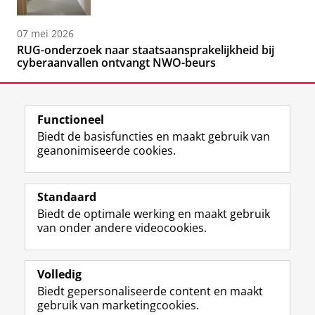
07 mei 2026
RUG-onderzoek naar staatsaansprakelijkheid bij
cyberaanvallen ontvangt NWO-beurs
Functioneel
Biedt de basisfuncties en maakt gebruik van
geanonimiseerde cookies.
F
L
R
I
Y
Volg de RUG
a
i
S
n
o
Standaard
c
n
S
s
u
Biedt de optimale werking en maakt gebruik
e
k
-
t
T
Studiekiezers
van onder andere videocookies.
b
e
f
a
u
Maatschappij/bedrijven
o
d
e
g
b
o
I
e
r
e
Alumni
k
n
d
a
-
Volledig
p
-
R
m
k
Biedt gepersonaliseerde content en maakt
Over ons
a
p
i
-
a
gebruik van marketingcookies.