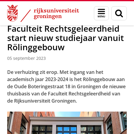
Skip
Skip
Over ons
Nieuwsarchief
Menu
Zoek
to
to
en
Content
Navigation
zoeken
Faculteit Rechtsgeleerdheid
start nieuw studiejaar vanuit
Rölinggebouw
05 september 2023
De verhuizing zit erop. Met ingang van het
academisch jaar 2023-2024 is het Rölinggebouw aan
de Oude Boteringestraat 18 in Groningen de nieuwe
thuisbasis van de Faculteit Rechtsgeleerdheid van
de Rijksuniversiteit Groningen.