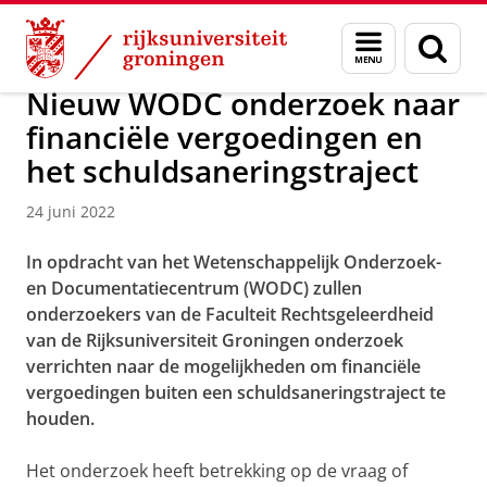
Skip
Skip
Over ons
Nieuwsarchief
Menu
Zoek
to
to
en
Content
Navigation
zoeken
Nieuw WODC onderzoek naar
financiële vergoedingen en
het schuldsaneringstraject
24 juni 2022
In opdracht van het Wetenschappelijk Onderzoek-
en Documentatiecentrum (WODC) zullen
onderzoekers van de Faculteit Rechtsgeleerdheid
van de Rijksuniversiteit Groningen onderzoek
verrichten naar de mogelijkheden om financiële
vergoedingen buiten een schuldsaneringstraject te
houden.
Het onderzoek heeft betrekking op de vraag of