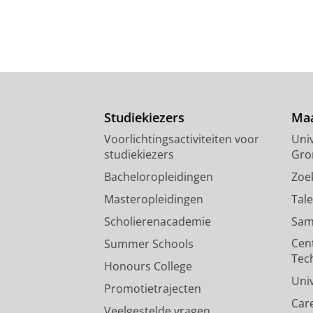
Studiekiezers
Maa
Voorlichtingsactiviteiten voor
Univ
studiekiezers
Gro
Bacheloropleidingen
Zoe
Masteropleidingen
Tal
Scholierenacademie
Sam
Cen
Summer Schools
Tec
Honours College
Uni
Promotietrajecten
Car
Veelgestelde vragen