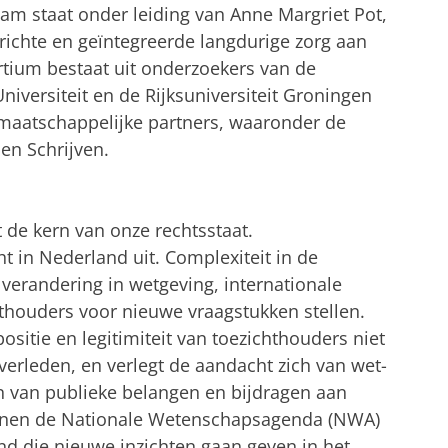
eam staat onder leiding van Anne Margriet Pot,
ichte en geïntegreerde langdurige zorg aan
rtium bestaat uit onderzoekers van de
iversiteit en de Rijksuniversiteit Groningen
n maatschappelijke partners, waaronder de
en Schrijven.
t de kern van onze rechtsstaat.
t in Nederland uit. Complexiteit in de
 verandering in wetgeving, internationale
chthouders voor nieuwe vraagstukken stellen.
sitie en legitimiteit van toezichthouders niet
verleden, en verlegt de aandacht zich van wet-
n van publieke belangen en bijdragen aan
nnen de Nationale Wetenschapsagenda (NWA)
d die nieuwe inzichten gaan geven in het