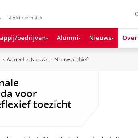
C
s - sterk in techniek
appij/bedrijven
Alumni
Nieuws
Over
Actueel
Nieuws
Nieuwsarchief
nale
da voor
lexief toezicht