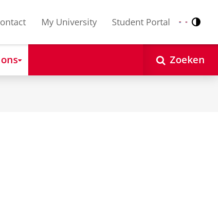
ontact
My University
Student Portal
Contr
Nederlands
English
 ons
Zoeken