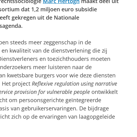
rechtssociologie
Marc Hertogh
maakt deel uit
ortium dat 1,2 miljoen euro subsidie
eeft gekregen uit de Nationale
sagenda.
ben steeds meer zeggenschap in de
en kwaliteit van de dienstverlening die zij
Dienstverleners en toezichthouders moeten
nderzoekers meer luisteren naar de
an kwetsbare burgers voor wie deze diensten
. Het project
Reflexive regulation using narrative
rvice provision for vulnerable people
ontwikkelt
cht om persoonsgerichte geïntegreerde
asis van gebruikerservaringen. De bijdrage
richt zich op de ervaringen van laagopgeleide