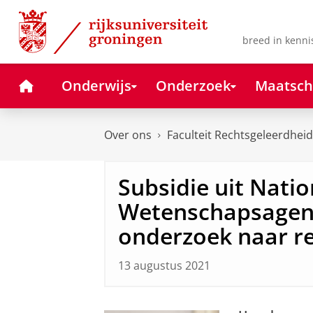
Skip
Skip
to
to
Content
Navigation
breed in kenni
Home
Onderwijs
Onderzoek
Maatsch
Over ons
Faculteit Rechtsgeleerdheid
Subsidie uit Natio
Wetenschapsagen
onderzoek naar ref
13 augustus 2021