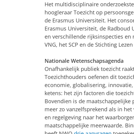
Het multidisciplinaire onderzoekst
hoogleraar Toezicht op persoonsger
de Erasmus Universiteit. Het conso
Erasmus Universiteit, de Radboud Un
en verschillende rijksinspecties e
VNG, het SCP en de Stichting Lezen 
Nationale Wetenschapsagenda
Onafhankelijk publiek toezicht raak
Toezichthouders oefenen dit toezich
economie, globalisering, innovatie,
ketens: het zijn factoren die toezi
Bovendien is de maatschappelijke po
meer zo vanzelfsprekend als in het 
en regelgeving naar het waarborge
maatschappelijke meerwaarde. Bi
heeft NWO
drie aanvragen
toegeken