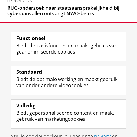
07 mei 2026
RUG-onderzoek naar staatsaansprakelijkheid bij
cyberaanvallen ontvangt NWO-beurs
Functioneel
Biedt de basisfuncties en maakt gebruik van
geanonimiseerde cookies.
F
L
R
I
Y
Volg de RUG
a
i
S
n
o
Standaard
c
n
S
s
u
Biedt de optimale werking en maakt gebruik
e
k
-
t
T
Studiekiezers
van onder andere videocookies.
b
e
f
a
u
Maatschappij/bedrijven
o
d
e
g
b
o
I
e
r
e
Alumni
k
n
d
a
-
Volledig
p
-
R
m
k
Biedt gepersonaliseerde content en maakt
Over ons
a
p
i
-
a
gebruik van marketingcookies.
g
a
j
a
n
i
g
k
c
a
Disclaimer & Copyright
Privacy
Cookies
n
i
s
c
a
Stel je cookievoorkeur in. Lees onze
privacy
en