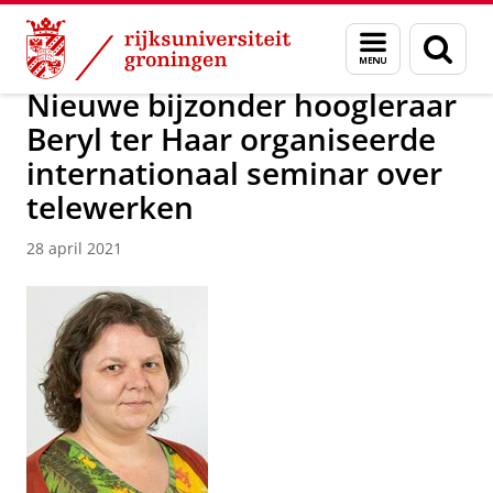
Skip
Skip
Over ons
Nieuwsarchief
Menu
Zoek
to
to
en
Content
Navigation
zoeken
Nieuwe bijzonder hoogleraar
Beryl ter Haar organiseerde
internationaal seminar over
telewerken
28 april 2021