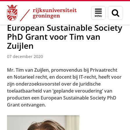
Skip
Skip
Over ons
Nieuwsarchief
Menu
Zoek
to
to
en
Content
Navigation
zoeken
European Sustainable Society
PhD Grant voor Tim van
Zuijlen
07 december 2020
Mr. Tim van Zuijlen, promovendus bij Privaatrecht
en Notarieel recht, en docent bij IT-recht, heeft voor
zijn onderzoeksvoorstel over de juridische
toelaatbaarheid van ‘geplande veroudering’ van
producten een European Sustainable Society PhD
Grant ontvangen.