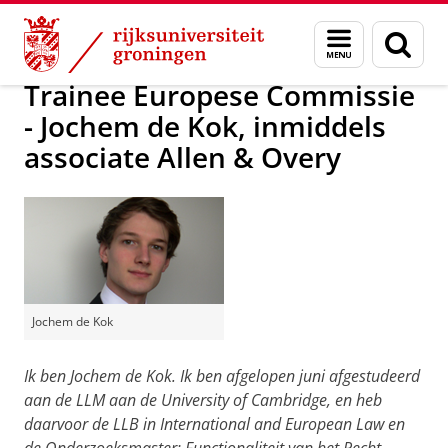
Skip
Skip
Beroepsmogelijkheden in Nederland
Menu
Zoek
to
to
en
Content
Navigation
zoeken
Trainee Europese Commissie
- Jochem de Kok, inmiddels
associate Allen & Overy
Jochem de Kok
Ik ben Jochem de Kok. Ik ben afgelopen juni afgestudeerd
aan de LLM aan de University of Cambridge, en heb
daarvoor de LLB in International and European Law en