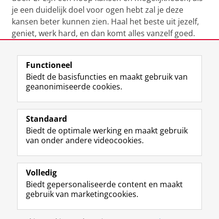
je een duidelijk doel voor ogen hebt zal je deze
kansen beter kunnen zien. Haal het beste uit jezelf,
geniet, werk hard, en dan komt alles vanzelf goed.
Laatst gewijzigd:
11 april 2025 08:42
Functioneel
Biedt de basisfuncties en maakt gebruik van
geanonimiseerde cookies.
F
L
R
I
Y
Volg de RUG
a
i
S
n
o
Standaard
c
n
S
s
u
Biedt de optimale werking en maakt gebruik
e
k
-
t
T
Studiekiezers
van onder andere videocookies.
b
e
f
a
u
Maatschappij/bedrijven
o
d
e
g
b
o
I
e
r
e
Alumni
k
n
d
a
-
Volledig
p
-
R
m
k
Biedt gepersonaliseerde content en maakt
Over ons
a
p
i
-
a
gebruik van marketingcookies.
g
a
j
a
n
i
g
k
c
a
Disclaimer & Copyright
Privacy
Cookies