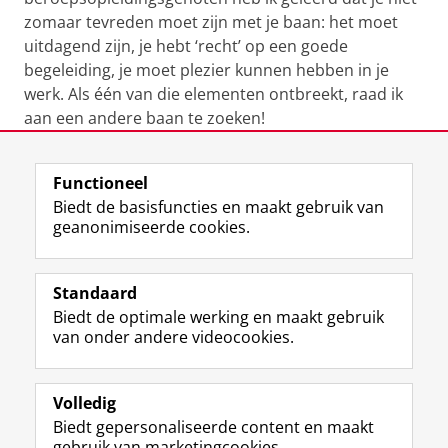
zomaar tevreden moet zijn met je baan: het moet
uitdagend zijn, je hebt ‘recht’ op een goede
begeleiding, je moet plezier kunnen hebben in je
werk. Als één van die elementen ontbreekt, raad ik
aan een andere baan te zoeken!
Laatst gewijzigd:
11 april 2025 08:40
Functioneel
Biedt de basisfuncties en maakt gebruik van
geanonimiseerde cookies.
F
L
R
I
Y
Volg de RUG
a
i
S
n
o
Standaard
c
n
S
s
u
Biedt de optimale werking en maakt gebruik
e
k
-
t
T
Studiekiezers
van onder andere videocookies.
b
e
f
a
u
Maatschappij/bedrijven
o
d
e
g
b
o
I
e
r
e
Alumni
k
n
d
a
-
Volledig
p
-
R
m
k
Biedt gepersonaliseerde content en maakt
Over ons
a
p
i
-
a
gebruik van marketingcookies.