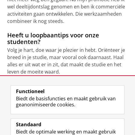
wel deeltijdontslag genomen en ben ik commerciële
activiteiten gaan ontwikkelen. Die werkzaamheden
combineer ik nog steeds.
Heeft u loopbaantips voor onze
studenten?
Volg je hart, doe waar je plezier in hebt. Oriënteer je
breed in je studie, maar vooral ook daarnaast. Haal
alles er uit wat er in zit, dat maakt de studie en het
leven de moeite waard.
Laatst gewijzigd:
11 april 2025 08:26
Functioneel
Biedt de basisfuncties en maakt gebruik van
geanonimiseerde cookies.
F
L
R
I
Y
Volg de RUG
a
i
S
n
o
Standaard
c
n
S
s
u
Biedt de optimale werking en maakt gebruik
e
k
-
t
T
Studiekiezers