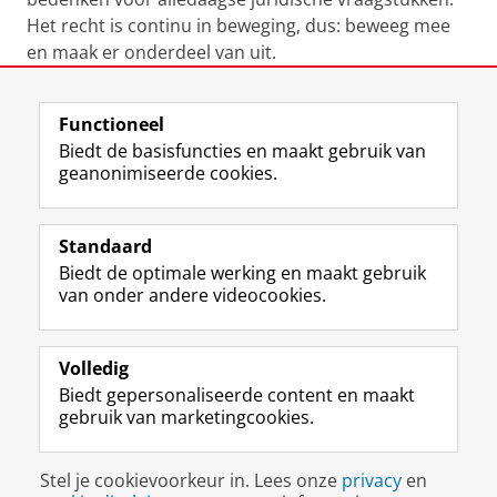
Het recht is continu in beweging, dus: beweeg mee
en maak er onderdeel van uit.
Laatst gewijzigd:
11 april 2025 08:42
Functioneel
Biedt de basisfuncties en maakt gebruik van
geanonimiseerde cookies.
F
L
R
I
Y
Volg de RUG
a
i
S
n
o
Standaard
c
n
S
s
u
Biedt de optimale werking en maakt gebruik
e
k
-
t
T
Studiekiezers
van onder andere videocookies.
b
e
f
a
u
Maatschappij/bedrijven
o
d
e
g
b
o
I
e
r
e
Alumni
k
n
d
a
-
Volledig
p
-
R
m
k
Biedt gepersonaliseerde content en maakt
Over ons
a
p
i
-
a
gebruik van marketingcookies.
g
a
j
a
n
i
g
k
c
a
Disclaimer & Copyright
Privacy
Cookies
n
i
s
c
a
Stel je cookievoorkeur in. Lees onze
privacy
en
Inloggen