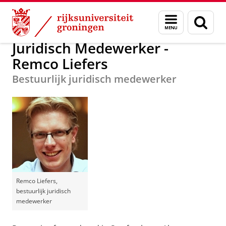
Skip
Skip
Beroepsmogelijkheden in Nederland
Menu
Zoek
to
to
en
Content
Navigation
zoeken
Juridisch Medewerker -
Remco Liefers
Bestuurlijk juridisch medewerker
Remco Liefers,
bestuurlijk juridisch
medewerker