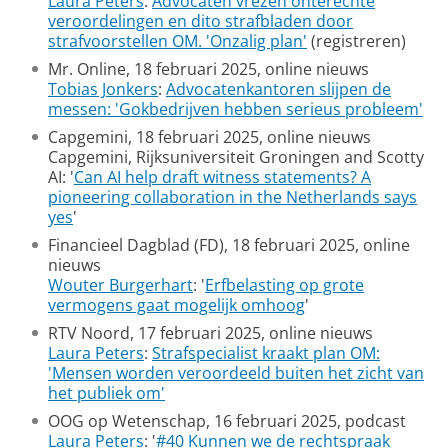
Laura Peters
:
Advocaten vrezen onterechte
veroordelingen en dito strafbladen door
strafvoorstellen OM. 'Onzalig plan'
(registreren)
Mr. Online, 18 februari 2025, online nieuws
Tobias Jonkers
:
Advocatenkantoren slijpen de
messen: 'Gokbedrijven hebben serieus probleem'
Capgemini, 18 februari 2025, online nieuws
Capgemini, Rijksuniversiteit Groningen and Scotty
AI: '
Can AI help draft witness statements? A
pioneering collaboration in the Netherlands says
yes
'
Financieel Dagblad (FD), 18 februari 2025, online
nieuws
Wouter Burgerhart
: '
Erfbelasting op grote
vermogens gaat mogelijk omhoog
'
RTV Noord, 17 februari 2025, online nieuws
Laura Peters
:
Strafspecialist kraakt plan OM:
'Mensen worden veroordeeld buiten het zicht van
het publiek om'
OOG op Wetenschap, 16 februari 2025, podcast
Laura Peters
: '
#40 Kunnen we de rechtspraak