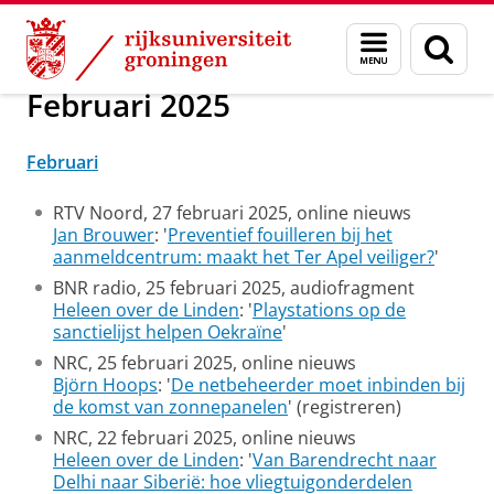
Skip
Skip
Over ons
In de media
Menu
Zoek
to
to
en
Content
Navigation
zoeken
Februari 2025
Februari
RTV Noord, 27 februari 2025, online nieuws
Jan Brouwer
: '
Preventief fouilleren bij het
aanmeldcentrum: maakt het Ter Apel veiliger?
'
BNR radio, 25 februari 2025, audiofragment
Heleen over de Linden
: '
Playstations op de
sanctielijst helpen Oekraïne
'
NRC, 25 februari 2025, online nieuws
Björn Hoops
: '
De netbeheerder moet inbinden bij
de komst van zonnepanelen
' (registreren)
NRC, 22 februari 2025, online nieuws
Heleen over de Linden
: '
Van Barendrecht naar
Delhi naar Siberië: hoe vliegtuigonderdelen