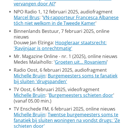
vervangen door AI?
'
NPO Radio 1, 12 februari 2025, audiofragment
Marcel Brus
: '
VN-rapporteur Francesca Albanese
tóch niet welkom in de Tweede Kamer
'
Binnenlands Bestuur, 7 februari 2025, online
nieuws
Douwe Jan Elzinga:
Hoogleraar staatsrecht:
'Ravijnjaar is onrechtmatig'
Mr. Magazine Online - nr. 1 (2025), online nieuws
Medes Malaihollo: '
Groeten uit… Rovaniemi
'
Radio Oost, 6 februari 2025, audiofragment
Michelle Bruijn
:
Burgemeesters soms te fanatiek
bij sluiten 'drugspanden'
TV Oost, 6 februari 2025, videofragment
Michelle Bruijn
: '
Burgemeesters schieten door
'
(vanaf 05.00 min.)
TV Enschede FM, 6 februari 2025, online nieuws
Michelle Bruijn
:
Twentse burgemeesters soms te
fanatiek bij sluiten woningen na vondst drugs: 'Ze
schieten door'