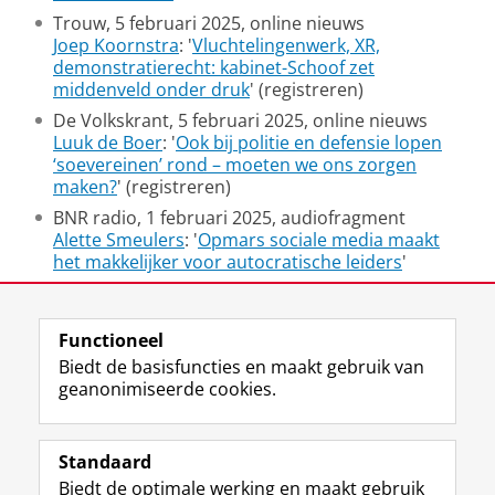
Trouw, 5 februari 2025, online nieuws
Joep Koornstra
: '
Vluchtelingenwerk, XR,
demonstratierecht: kabinet-Schoof zet
middenveld onder druk
' (registreren)
De Volkskrant, 5 februari 2025, online nieuws
Luuk de Boer
: '
Ook bij politie en defensie lopen
‘soevereinen’ rond – moeten we ons zorgen
maken?
' (registreren)
BNR radio, 1 februari 2025, audiofragment
Alette Smeulers
: '
Opmars sociale media maakt
het makkelijker voor autocratische leiders
'
Laatst gewijzigd:
26 maart 2026 13:27
Functioneel
Biedt de basisfuncties en maakt gebruik van
geanonimiseerde cookies.
F
L
R
I
Y
Volg de RUG
a
i
S
n
o
Standaard
c
n
S
s
u
Biedt de optimale werking en maakt gebruik
e
k
-
t
T