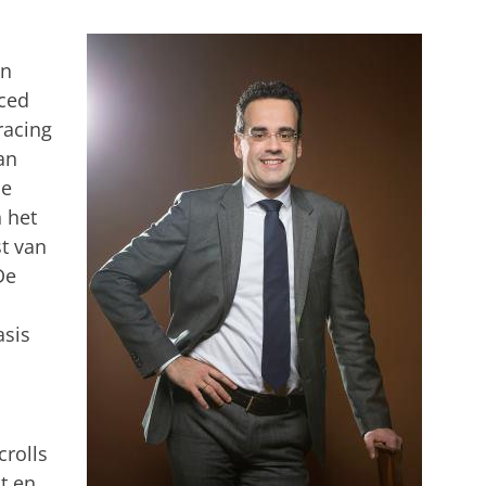
an
nced
racing
an
de
 het
t van
De
asis
crolls
t en