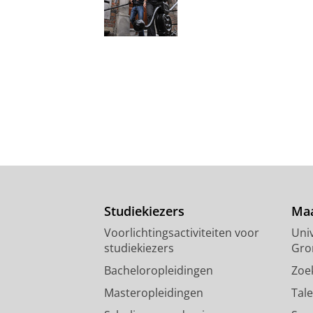
Studiekiezers
Maa
Voorlichtingsactiviteiten voor
Univ
studiekiezers
Gro
Bacheloropleidingen
Zoe
Masteropleidingen
Tal