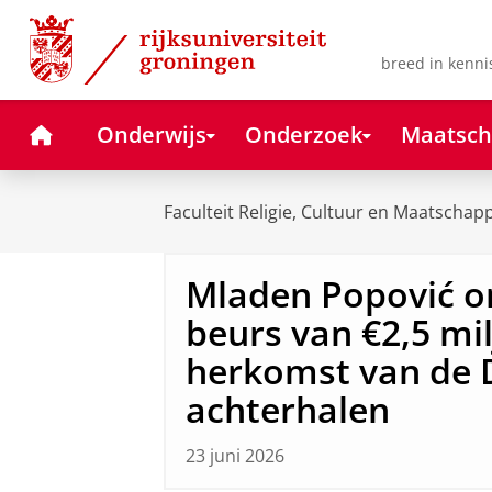
Skip
Skip
to
to
Content
Navigation
breed in kenni
Home
Onderwijs
Onderzoek
Maatsch
Faculteit Religie, Cultuur en Maatschapp
Mladen Popović o
beurs van €2,5 mi
herkomst van de D
achterhalen
23 juni 2026