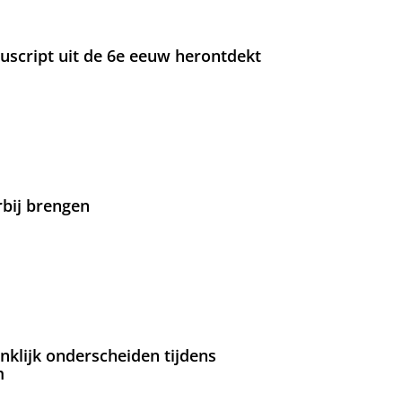
nuscript uit de 6e eeuw herontdekt
rbij brengen
nklijk onderscheiden tijdens
m