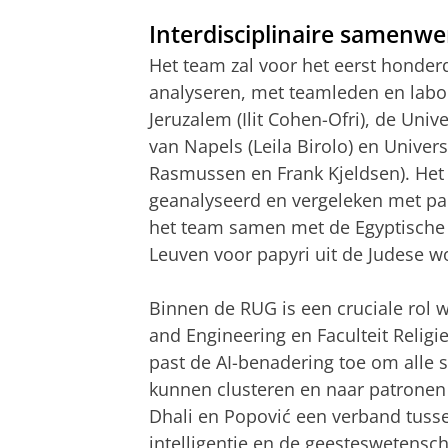
Interdisciplinaire samenwe
Het team zal voor het eerst honde
analyseren, met teamleden en labora
Jeruzalem (Ilit Cohen-Ofri), de Unive
van Napels (Leila Birolo) en Unive
Rasmussen en Frank Kjeldsen). Het 
geanalyseerd en vergeleken met pap
het team samen met de Egyptische 
Leuven voor papyri uit de Judese wo
Binnen de RUG is een cruciale rol 
and Engineering en Faculteit Religie
past de AI-benadering toe om alle s
kunnen clusteren en naar patronen
Dhali en Popović een verband tuss
intelligentie en de geesteswetens