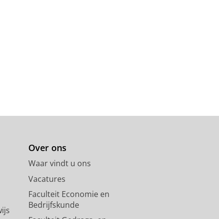
Over ons
Waar vindt u ons
Vacatures
Faculteit Economie en
Bedrijfskunde
ijs