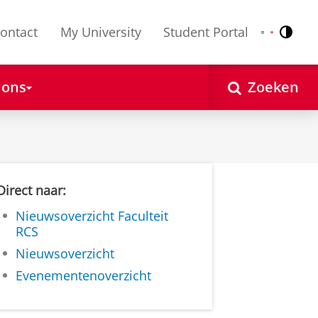
ontact
My University
Student Portal
Contr
Nederlands
English
 ons
Zoeken
Direct naar:
Nieuwsoverzicht Faculteit
RCS
Nieuwsoverzicht
Evenementenoverzicht