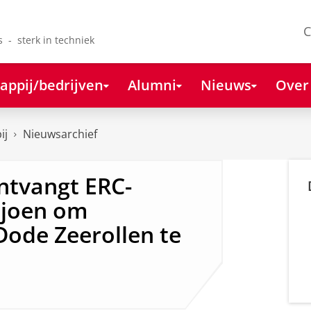
C
s - sterk in techniek
appij/bedrijven
Alumni
Nieuws
Over
ij
Nieuwsarchief
ntvangt ERC-
ljoen om
ode Zeerollen te