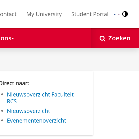
ontact
My University
Student Portal
Contr
Nederlands
English
 ons
Zoeken
Direct naar:
Nieuwsoverzicht Faculteit
RCS
Nieuwsoverzicht
Evenementenoverzicht