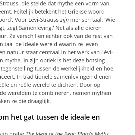
Strauss, die stelde dat mythe een vorm van
emt. Feitelijk betekent het Griekse woord
woord’. Voor Lévi-Strauss
zijn
mensen taal: ‘Wie
gt, zegt Samenleving.’ Net als alle dieren
r. Ze verschillen echter ook van de rest van
 taal de ideale wereld waarin ze leven
en natuur staat centraal in het werk van Lévi-
an mythe. In zijn optiek is het deze botsing
e tegenstelling tussen de werkelijkheid en hoe
ceert. In traditionele samenlevingen dienen
ële en reële wereld te dichten. Door op
eide werelden te combineren, nemen mythen
en ze die draaglijk.
 om het gat tussen de ideale en
zijn oratie
The Ideal of the Real: Plato’s Myths,