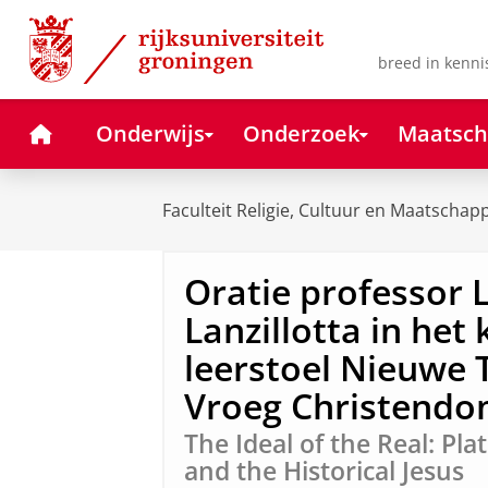
Skip
Skip
to
to
Content
Navigation
breed in kenni
Home
Onderwijs
Onderzoek
Maatsch
Faculteit Religie, Cultuur en Maatschapp
Oratie professor 
Lanzillotta in het
leerstoel Nieuwe
Vroeg Christend
The Ideal of the Real: Pla
and the Historical Jesus