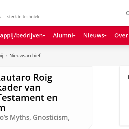
C
s - sterk in techniek
appij/bedrijven
Alumni
Nieuws
Over
ij
Nieuwsarchief
Lautaro Roig
 kader van
 Testament en
om
to’s Myths, Gnosticism,