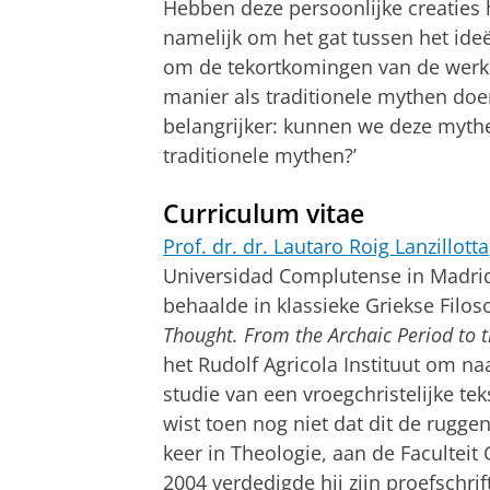
Hebben deze persoonlijke creaties h
namelijk om het gat tussen het ideë
om de tekortkomingen van de werkel
manier als traditionele mythen doe
belangrijker: kunnen we deze myth
traditionele mythen?’
Curriculum vitae
Prof. dr. dr. Lautaro Roig Lanzillotta
Universidad Complutense in Madrid,
behaalde in klassieke Griekse Filos
Thought. From the Archaic Period to 
het Rudolf Agricola Instituut om n
studie van een vroegchristelijke tek
wist toen nog niet dat dit de rugg
keer in Theologie, aan de Facultei
2004 verdedigde hij zijn proefschrif