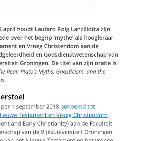
 april houdt Lautaro Roig Lanzillotta zijn
ede over het begrip 'mythe' als hoogleraar
ament en Vroeg Christendom aan de
odgeleerdheid en Godsdienstwetenschap van
ersiteit Groningen.
De titel van zijn oratie is
the Real: Plato’s Myths, Gnosticism, and the
us.
erstoel
is per 1 september 2018
benoemd tot
Nieuwe Testament en Vroeg Christendom
nt and Early Christianity) aan de Faculteit
schap van de Rijksuniversiteit Groningen.
ie van het Nieuwe Testament en het vroege