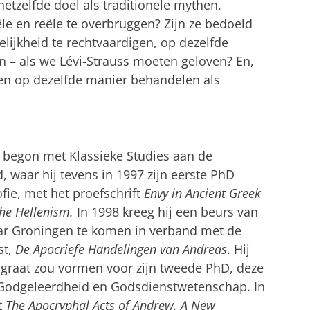
etzelfde doel als traditionele mythen,
le en reële te overbruggen? Zijn ze bedoeld
ijkheid te rechtvaardigen, op dezelfde
n – als we Lévi-Strauss moeten geloven? En,
en op dezelfde manier behandelen als
begon met Klassieke Studies aan de
 waar hij tevens in 1997 zijn eerste PhD
ofie, met het proefschrift
Envy in Ancient Greek
the Hellenism.
In 1998 kreeg hij een beurs van
aar Groningen te komen in verband met de
st,
De Apocriefe Handelingen van Andreas
. Hij
engraat zou vormen voor zijn tweede PhD, deze
t Godgeleerdheid en Godsdienstwetenschap. In
t
The Apocryphal Acts of Andrew.
A New