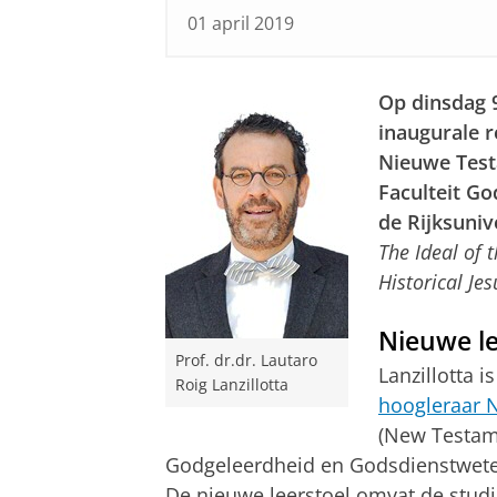
01 april 2019
Op dinsdag 9
inaugurale r
Nieuwe Test
Faculteit G
de Rijksuniv
The Ideal of 
Historical Jes
Nieuwe le
Prof. dr.dr. Lautaro
Lanzillotta 
Roig Lanzillotta
hoogleraar 
(New Testame
Godgeleerdheid en Godsdienstweten
De nieuwe leerstoel omvat de stud