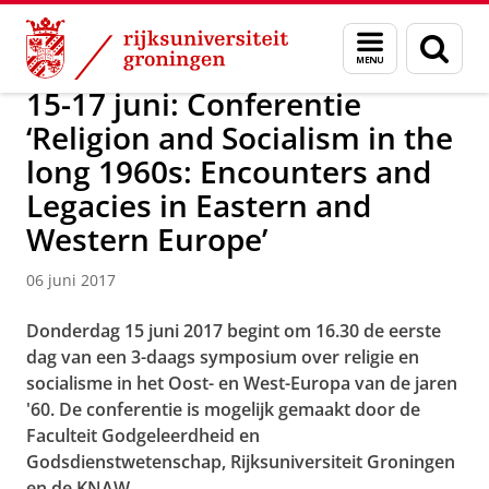
Skip
Skip
Faculteit Religie, Cultuur en Maatschappij
Nieuwsarchief
Menu
Zoek
to
to
en
Content
Navigation
zoeken
15-17 juni: Conferentie
‘Religion and Socialism in the
long 1960s: Encounters and
Legacies in Eastern and
Western Europe’
06 juni 2017
Donderdag 15 juni 2017 begint om 16.30 de eerste
dag van een 3-daags symposium over religie en
socialisme in het Oost- en West-Europa van de jaren
'60. De conferentie is mogelijk gemaakt door de
Faculteit Godgeleerdheid en
Godsdienstwetenschap, Rijksuniversiteit Groningen
en de KNAW.