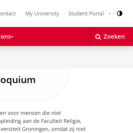
ontact
My University
Student Portal
Contr
Nederlands
English
 ons
Zoeken
lloquium
en voor mensen die niet
pleiding aan de Faculteit Religie,
ersiteit Groningen, omdat zij niet