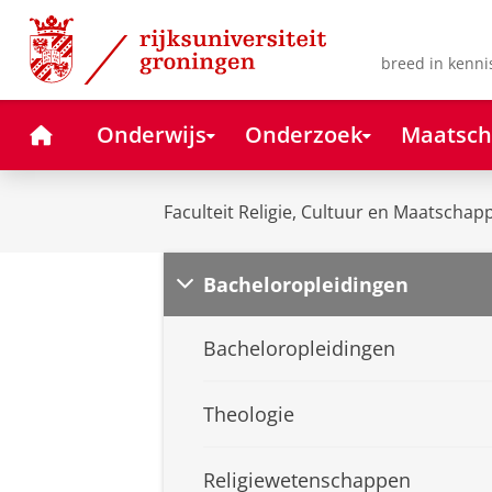
Skip
Skip
to
to
Content
Navigation
breed in kenni
Home
Onderwijs
Onderzoek
Maatsch
Faculteit Religie, Cultuur en Maatschapp
Bacheloropleidingen
Bacheloropleidingen
Theologie
Religiewetenschappen