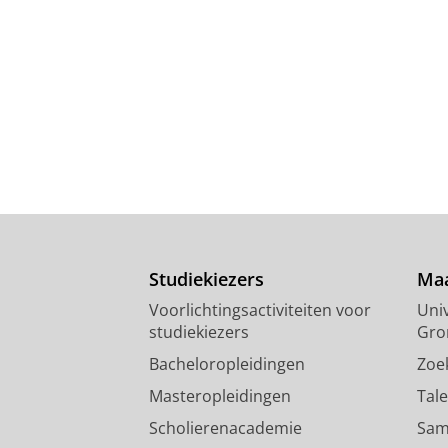
Studiekiezers
Maa
Voorlichtingsactiviteiten voor
Univ
studiekiezers
Gro
Bacheloropleidingen
Zoe
Masteropleidingen
Tal
Scholierenacademie
Sam