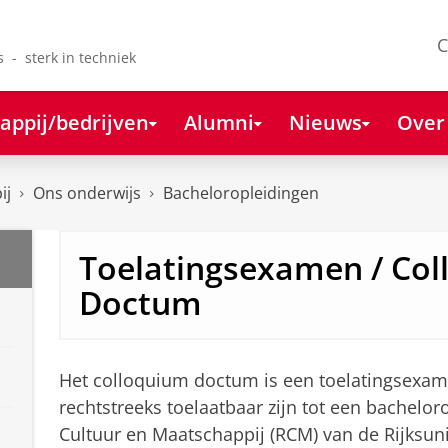
C
s - sterk in techniek
appij/bedrijven
Alumni
Nieuws
Over
ij
Ons onderwijs
Bacheloropleidingen
Toelatingsexamen / Co
Doctum
Het colloquium doctum is een toelatingsexam
rechtstreeks toelaatbaar zijn tot een bacheloro
Cultuur en Maatschappij (RCM) van de Rijksuniv