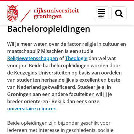
Skip
Skip
Bacheloropleidingen
Menu
Zoek
to
to
en
Content
Navigation
zoeken
Bacheloropleidingen
Wil je meer weten over de factor religie in cultuur en
maatschappij? Misschien is een studie
Religiewetenschappen
of
Theologie
dan wel wat
voor jou! Beide bacheloropleidingen worden door
de Keuzegids Universiteiten op basis van oordelen
van studenten herhaaldelijk als excellent en beste
van Nederland gekwalificeerd. Studeer je al in
Groningen aan een andere faculteit en wil jij je
breder oriënteren? Bekijk dan eens onze
universitaire minoren
.
Beide opleidingen zijn bijzonder geschikt voor
iedereen met interesse in geschiedenis, sociale