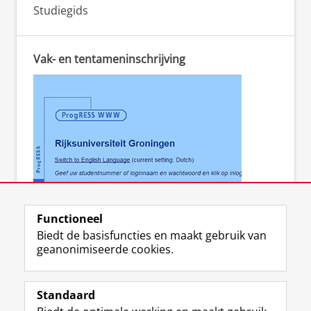
Studiegids
Vak- en tentameninschrijving
ProgRESS WWW
Functioneel
Biedt de basisfuncties en maakt gebruik van
geanonimiseerde cookies.
F
L
R
I
Y
Volg de RUG
a
i
S
n
o
Standaard
c
n
S
s
u