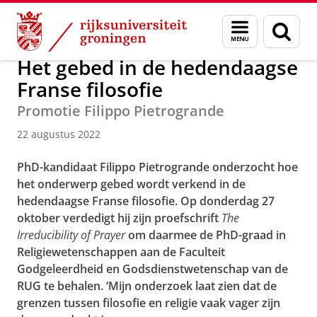
Skip
Skip
Over ons
Actueel
Nieuws
Nieuwsberichten
Menu
Zoek
to
to
en
Content
Navigation
zoeken
Het gebed in de hedendaagse
Franse filosofie
Promotie Filippo Pietrogrande
22 augustus 2022
PhD-kandidaat Filippo Pietrogrande onderzocht hoe
het onderwerp gebed wordt verkend in de
hedendaagse Franse filosofie.
Op donderdag 27
oktober verdedigt hij zijn proefschrift
The
Irreducibility of Prayer
om daarmee de PhD-graad in
Religiewetenschappen aan de Faculteit
Godgeleerdheid en Godsdienstwetenschap van de
RUG te behalen. ‘Mijn onderzoek laat zien dat de
grenzen tussen filosofie en religie vaak vager zijn