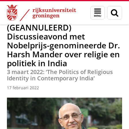
Skip
Skip
Over ons
Actueel
Nieuws
Nieuwsberichten
Menu
Zoek
to
to
en
Content
Navigation
zoeken
(GEANNULEERD)
Discussieavond met
Nobelprijs-genomineerde Dr.
Harsh Mander over religie en
politiek in India
3 maart 2022: ‘The Politics of Religious
Identity in Contemporary India’
17 februari 2022