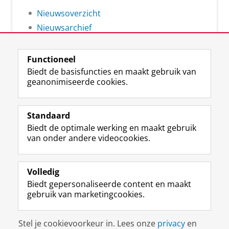
Nieuwsoverzicht
Nieuwsarchief
Functioneel
Biedt de basisfuncties en maakt gebruik van
geanonimiseerde cookies.
F
L
R
I
Y
Volg de RUG
a
i
S
n
o
Standaard
c
n
S
s
u
Biedt de optimale werking en maakt gebruik
e
k
-
t
T
Studiekiezers
van onder andere videocookies.
b
e
f
a
u
Maatschappij/bedrijven
o
d
e
g
b
o
I
e
r
e
Alumni
k
n
d
a
-
Volledig
p
-
R
m
k
Biedt gepersonaliseerde content en maakt
Over ons
a
p
i
-
a
gebruik van marketingcookies.
g
a
j
a
n
i
g
k
c
a
Disclaimer & Copyright
Privacy
Cookies
n
i
s
c
a
Stel je cookievoorkeur in. Lees onze
privacy
en