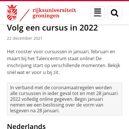
Skip
Skip
Over ons
Actueel
Nieuws
Nieuwsberichten
Menu
Zoek
to
to
en
Content
Navigation
zoeken
Volg een cursus in 2022
22 december 2021
Het rooster voor cursussen in januari, februari en
maart bij het Talencentrum staat online! De
inschrijving start op verschillende momenten. Bekijk
snel wat er voor u bij zit.
In verband met de coronamaatregelen worden
alle cursussen in ieder geval tot en met 28 januari
2022 volledig online gegeven. Begin januari
nemen we een beslissing over de vorm van
lesgeven na 28 januari.
Nederlands