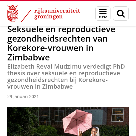
Skip
Skip
Over ons
Actueel
Nieuws
Nieuwsberichten
Menu
Zoek
to
to
en
Content
Navigation
zoeken
Seksuele en reproductieve
gezondheidsrechten van
Korekore-vrouwen in
Zimbabwe
Elizabeth Revai Mudzimu verdedigt PhD
thesis over seksuele en reproductieve
gezondheidsrechten bij Korekore-
vrouwen in Zimbabwe
29 januari 2021