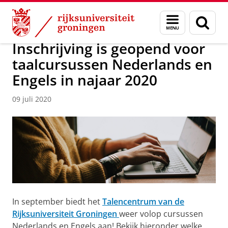
Skip
Skip
Over ons
Actueel
Nieuws
Nieuwsberichten
Menu
Zoek
to
to
en
Content
Navigation
zoeken
Inschrijving is geopend voor
taalcursussen Nederlands en
Engels in najaar 2020
09 juli 2020
In september biedt het
Talencentrum van de
Rijksuniversiteit Groningen
weer volop cursussen
Nederlands en Engels aan! Bekijk hieronder welke