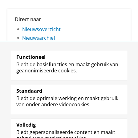
Direct naar
Nieuwsoverzicht
Nieuwsarchief
Functioneel
Biedt de basisfuncties en maakt gebruik van
geanonimiseerde cookies.
F
L
R
I
Y
Volg de RUG
a
i
S
n
o
Standaard
c
n
S
s
u
Biedt de optimale werking en maakt gebruik
e
k
-
t
T
Studiekiezers
van onder andere videocookies.
b
e
f
a
u
Maatschappij/bedrijven
o
d
e
g
b
o
I
e
r
e
Alumni
k
n
d
a
-
Volledig
p
-
R
m
k
Biedt gepersonaliseerde content en maakt
Over ons
a
p
i
-
a