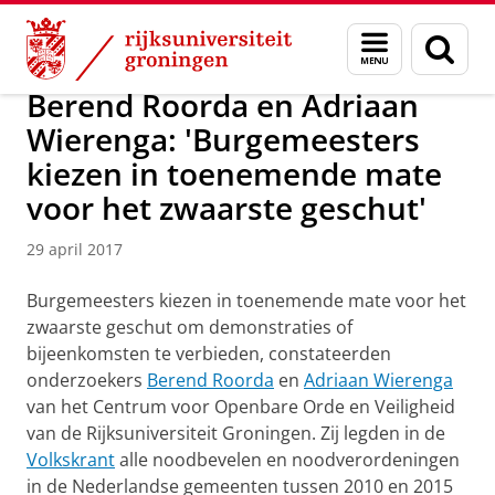
Skip
Skip
Over ons
Actueel
Nieuws
Nieuwsberichten
Menu
Zoek
to
to
en
Content
Navigation
zoeken
Berend Roorda en Adriaan
Wierenga: 'Burgemeesters
kiezen in toenemende mate
voor het zwaarste geschut'
29 april 2017
Burgemeesters kiezen in toenemende mate voor het
zwaarste geschut om demonstraties of
bijeenkomsten te verbieden, constateerden
onderzoekers
Berend Roorda
en
Adriaan Wierenga
van het Centrum voor Openbare Orde en Veiligheid
van de Rijksuniversiteit Groningen. Zij legden in de
Volkskrant
alle noodbevelen en noodverordeningen
in de Nederlandse gemeenten tussen 2010 en 2015