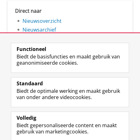
Direct naar
Nieuwsoverzicht
Nieuwsarchief
Functioneel
Biedt de basisfuncties en maakt gebruik van
geanonimiseerde cookies.
F
L
R
I
Y
Volg de RUG
a
i
S
n
o
Standaard
c
n
S
s
u
Biedt de optimale werking en maakt gebruik
e
k
-
t
T
Studiekiezers
van onder andere videocookies.
b
e
f
a
u
Maatschappij/bedrijven
o
d
e
g
b
o
I
e
r
e
Alumni
k
n
d
a
-
Volledig
p
-
R
m
k
Biedt gepersonaliseerde content en maakt
Over ons
a
p
i
-
a
gebruik van marketingcookies.
g
a
j
a
n