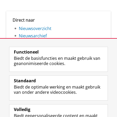
Direct naar
Nieuwsoverzicht
Nieuwsarchief
Functioneel
Biedt de basisfuncties en maakt gebruik van
geanonimiseerde cookies.
F
L
R
I
Y
Volg de RUG
a
i
S
n
o
Standaard
c
n
S
s
u
Biedt de optimale werking en maakt gebruik
e
k
-
t
T
Studiekiezers
van onder andere videocookies.
b
e
f
a
u
Maatschappij/bedrijven
o
d
e
g
b
o
I
e
r
e
Alumni
k
n
d
a
-
Volledig
p
-
R
m
k
Biedt gepersonaliseerde content en maakt