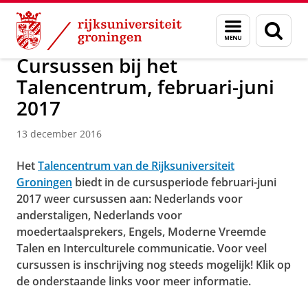
Skip
Skip
Over ons
Actueel
Nieuws
Nieuwsberichten
Menu
Zoek
to
to
en
Content
Navigation
zoeken
Cursussen bij het
Talencentrum, februari-juni
2017
13 december 2016
Het
Talencentrum van de Rijksuniversiteit
Groningen
biedt in de cursusperiode februari-juni
2017 weer cursussen aan: Nederlands voor
anderstaligen, Nederlands voor
moedertaalsprekers, Engels, Moderne Vreemde
Talen en Interculturele communicatie. Voor veel
cursussen is inschrijving nog steeds mogelijk! Klik op
de onderstaande links voor meer informatie.