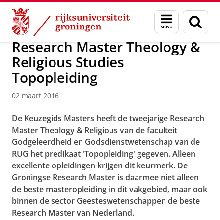
Skip
Skip
Over ons
Actueel
Nieuws
Nieuwsberichten
Menu
Zoek
to
to
en
Content
Navigation
zoeken
Research Master Theology &
Religious Studies
Topopleiding
02 maart 2016
De Keuzegids Masters heeft de tweejarige Research
Master Theology & Religious van de faculteit
Godgeleerdheid en Godsdienstwetenschap van de
RUG het predikaat 'Topopleiding' gegeven. Alleen
excellente opleidingen krijgen dit keurmerk. De
Groningse Research Master is daarmee niet alleen
de beste masteropleiding in dit vakgebied, maar ook
binnen de sector Geesteswetenschappen de beste
Research Master van Nederland.