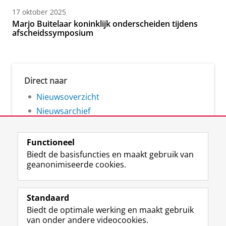
17 oktober 2025
Marjo Buitelaar koninklijk onderscheiden tijdens
afscheidssymposium
Direct naar
Nieuwsoverzicht
Nieuwsarchief
Functioneel
Biedt de basisfuncties en maakt gebruik van
geanonimiseerde cookies.
F
L
R
I
Y
Volg de RUG
a
i
S
n
o
Standaard
c
n
S
s
u
Biedt de optimale werking en maakt gebruik
e
k
-
t
T
Studiekiezers
van onder andere videocookies.
b
e
f
a
u