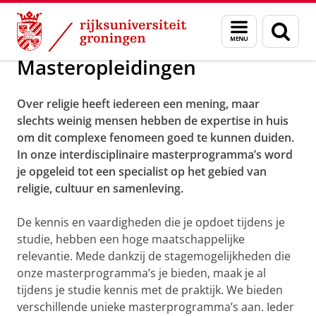
Skip
Skip
Masteropleidingen
Menu
Zoek
to
to
en
Content
Navigation
zoeken
Masteropleidingen
Over religie heeft iedereen een mening, maar
slechts weinig mensen hebben de expertise in huis
om dit complexe fenomeen goed te kunnen duiden.
In onze interdisciplinaire masterprogramma’s word
je opgeleid tot een specialist op het gebied van
religie, cultuur en samenleving.
De kennis en vaardigheden die je opdoet tijdens je
studie, hebben een hoge maatschappelijke
relevantie. Mede dankzij de stagemogelijkheden die
onze masterprogramma’s je bieden, maak je al
tijdens je studie kennis met de praktijk. We bieden
verschillende unieke masterprogramma’s aan. Ieder