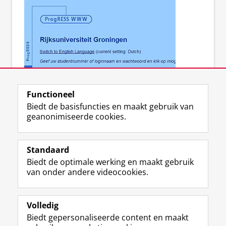
ProgRESS WWW
Functioneel
Biedt de basisfuncties en maakt gebruik van
geanonimiseerde cookies.
F
L
R
I
Y
Volg de RUG
a
i
S
n
o
Standaard
c
n
S
s
u
Biedt de optimale werking en maakt gebruik
e
k
-
t
T
Studiekiezers
van onder andere videocookies.
b
e
f
a
u
Maatschappij/bedrijven
o
d
e
g
b
o
I
e
r
e
Alumni
k
n
d
a
-
Volledig
p
-
R
m
k
Biedt gepersonaliseerde content en maakt
Over ons
a
p
i
-
a