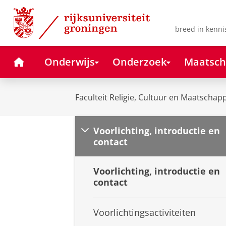
Skip
Skip
to
to
Content
Navigation
breed in kenni
Home
Onderwijs
Onderzoek
Maatsch
Faculteit Religie, Cultuur en Maatschapp
Voorlichting, introductie en
contact
Voorlichting, introductie en
contact
Voorlichtingsactiviteiten