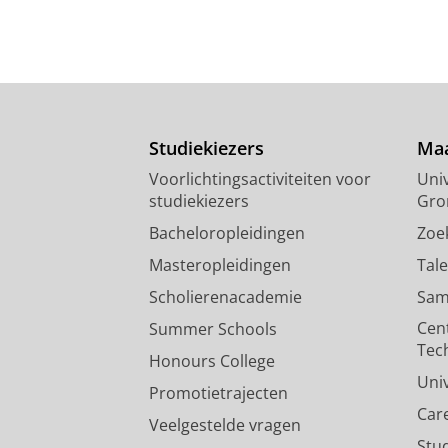
Studiekiezers
Maa
Voorlichtingsactiviteiten voor
Univ
studiekiezers
Gro
Bacheloropleidingen
Zoe
Masteropleidingen
Tal
Scholierenacademie
Sam
Cen
Summer Schools
Tec
Honours College
Uni
Promotietrajecten
Car
Veelgestelde vragen
Stu