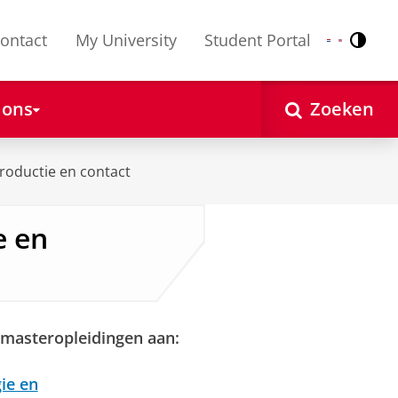
ontact
My University
Student Portal
Contr
Nederlands
English
 ons
Zoeken
troductie en contact
e en
 masteropleidingen aan:
ie en