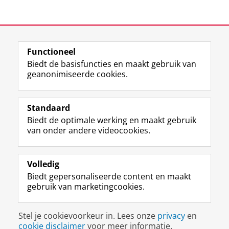
Functioneel
Biedt de basisfuncties en maakt gebruik van
geanonimiseerde cookies.
F
L
R
I
Y
Volg de RUG
a
i
S
n
o
Standaard
c
n
S
s
u
Biedt de optimale werking en maakt gebruik
e
k
-
t
T
Studiekiezers
van onder andere videocookies.
b
e
f
a
u
Maatschappij/bedrijven
o
d
e
g
b
o
I
e
r
e
Alumni
k
n
d
a
-
Volledig
p
-
R
m
k
Biedt gepersonaliseerde content en maakt
Over ons
a
p
i
-
a
gebruik van marketingcookies.
g
a
j
a
n
i
g
k
c
a
Disclaimer & Copyright
Privacy
Cookies
n
i
s
c
a
Stel je cookievoorkeur in. Lees onze
privacy
en
Inloggen
a
n
u
o
l
cookie disclaimer
voor meer informatie.