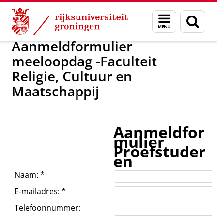
Skip
Skip
Voorlichting, introductie en contact
Menu
Zoek
to
to
en
Content
Navigation
zoeken
Aanmeldformulier
meeloopdag -Faculteit
Religie, Cultuur en
Maatschappij