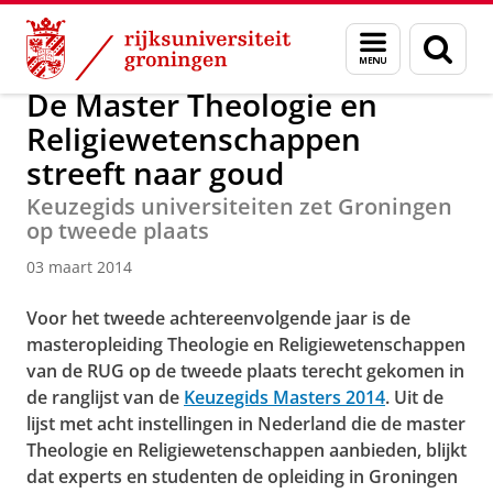
Skip
Skip
Over ons
Actueel
Nieuws
Nieuwsberichten
Menu
Zoek
to
to
en
Content
Navigation
zoeken
De Master Theologie en
Religiewetenschappen
streeft naar goud
Keuzegids universiteiten zet Groningen
op tweede plaats
03 maart 2014
Voor het tweede achtereenvolgende jaar is de
masteropleiding Theologie en Religiewetenschappen
van de RUG op de tweede plaats terecht gekomen in
de ranglijst van de
Keuzegids Masters 2014
. Uit de
lijst met acht instellingen in Nederland die de master
Theologie en Religiewetenschappen aanbieden, blijkt
dat experts en studenten de opleiding in Groningen