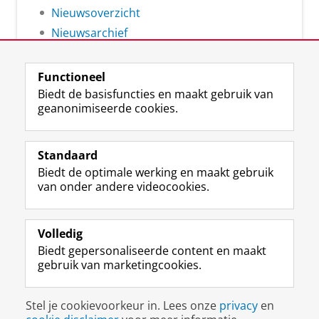
Nieuwsoverzicht
Nieuwsarchief
Functioneel
Biedt de basisfuncties en maakt gebruik van
geanonimiseerde cookies.
F
L
R
I
Y
Volg de RUG
a
i
S
n
o
Standaard
c
n
S
s
u
Biedt de optimale werking en maakt gebruik
e
k
-
t
T
Studiekiezers
van onder andere videocookies.
b
e
f
a
u
Maatschappij/bedrijven
o
d
e
g
b
o
I
e
r
e
Alumni
k
n
d
a
-
Volledig
p
-
R
m
k
Biedt gepersonaliseerde content en maakt
Over ons
a
p
i
-
a
gebruik van marketingcookies.
g
a
j
a
n
i
g
k
c
a
Disclaimer & Copyright
Privacy
Cookies
n
i
s
c
a
Stel je cookievoorkeur in. Lees onze
privacy
en
Inloggen
a
n
u
o
l